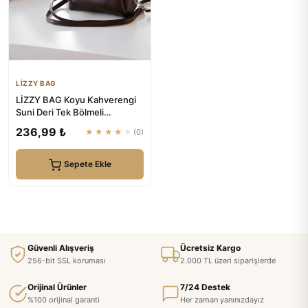
LİZZY BAG
LİZZY BAG Koyu Kahverengi
Suni Deri Tek Bölmeli
Fermuarlı Ayarlanabilir Askıl...
236,99 ₺
★★★★★
(0)
Sepete Ekle
Güvenli Alışveriş
Ücretsiz Kargo
256-bit SSL koruması
2.000 TL üzeri siparişlerde
Orijinal Ürünler
7/24 Destek
%100 orijinal garanti
Her zaman yanınızdayız