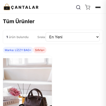
ÇANTALAR
Tüm Ürünler
1
ürün bulundu
Sırala:
Marka: LİZZY BAG
×
Sıfırla
×