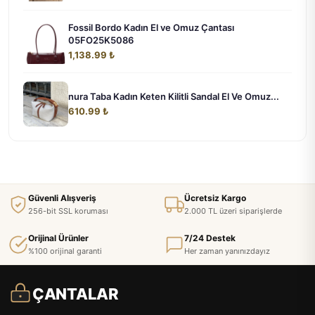
Fossil Bordo Kadın El ve Omuz Çantası
05FO25K5086
1,138.99 ₺
nura Taba Kadın Keten Kilitli Sandal El Ve Omuz...
610.99 ₺
Güvenli Alışveriş
Ücretsiz Kargo
256-bit SSL koruması
2.000 TL üzeri siparişlerde
Orijinal Ürünler
7/24 Destek
%100 orijinal garanti
Her zaman yanınızdayız
ÇANTALAR