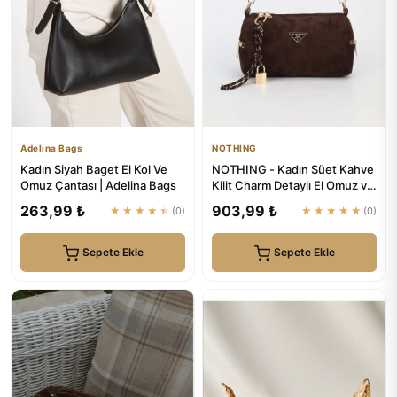
Adelina Bags
NOTHING
Kadın Siyah Baget El Kol Ve
NOTHING - Kadın Süet Kahve
Omuz Çantası | Adelina Bags
Kilit Charm Detaylı El Omuz ve
Çapraz Çanta Alice
263,99 ₺
903,99 ₺
★★★★★
(0)
★★★★★
(0)
Sepete Ekle
Sepete Ekle