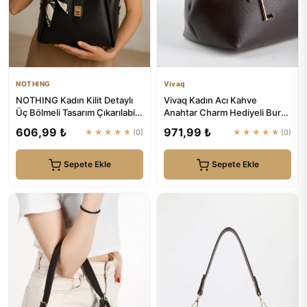
NOTHING
Vivaq
NOTHING Kadın Kilit Detaylı
Vivaq Kadın Acı Kahve
Üç Bölmeli Tasarım Çıkarılabilir
Anahtar Charm Hediyeli Burs
Makyaj Çantalı S...
Kapama Astarlı El Kol Ve Om...
606,99 ₺
971,99 ₺
★★★★★
(0)
★★★★★
(0)
Sepete Ekle
Sepete Ekle