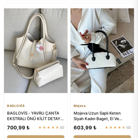
BAGLOVİS
Mojeva
BAGLOVİS - YAVRU ÇANTA
Mojeva Uzun Saplı Keten
EKSTRALI ÖNÜ KİLİT DETAYLI
Siyah Kadın Baget, El Ve
KREM KADIN OMUZ ÇANTASI
Omuz Çantası
700,99 ₺
603,99 ₺
★★★★★
(0)
★★★★★
(0)