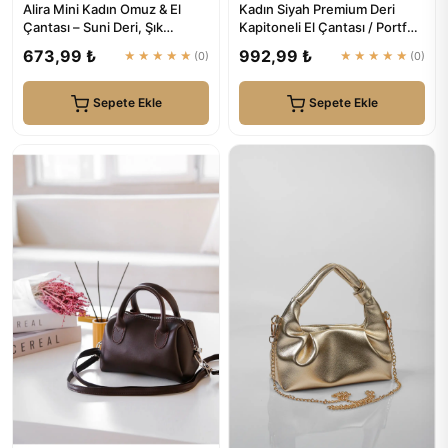
Alira Mini Kadın Omuz & El
Kadın Siyah Premium Deri
Çantası – Suni Deri, Şık
Kapitoneli El Çantası / Portföy
Tasarım (20×12×10 cm) | Y...
| Simfa
673,99 ₺
992,99 ₺
★★★★★
(0)
★★★★★
(0)
Sepete Ekle
Sepete Ekle