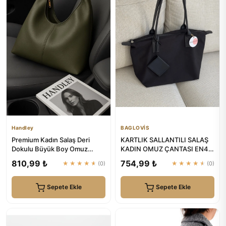
Handley
BAGLOVİS
Premium Kadın Salaş Deri
KARTLIK SALLANTILI SALAŞ
Dokulu Büyük Boy Omuz
KADIN OMUZ ÇANTASI EN42
Çanta | Handley
BOY28 | BAGLOVİS
810,99 ₺
754,99 ₺
★★★★★
(0)
★★★★★
(0)
Sepete Ekle
Sepete Ekle