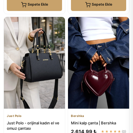
Sepete Ekle
Sepete Ekle
Just Polo
Bershka
Just Polo - orijinal kadın el ve
Mini kalp çanta | Bershka
omuz çantası
2.614,99 ₺
★★★★★
(0)