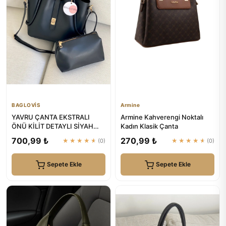
BAGLOVİS
Armine
YAVRU ÇANTA EKSTRALI
Armine Kahverengi Noktalı
ÖNÜ KİLİT DETAYLI SİYAH
Kadın Klasik Çanta
KADIN OMUZ ÇANTASI |
700,99 ₺
270,99 ₺
★★★★★
(0)
★★★★★
(0)
BAGLOVİS
Sepete Ekle
Sepete Ekle