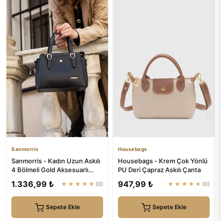
Sanmorris
Housebags
Sanmorris - Kadın Uzun Askılı
Housebags - Krem Çok Yönlü
4 Bölmeli Gold Aksesuarlı
PU Deri Çapraz Askılı Çanta
Sade Şık Siyah Mat Om...
1.336,99 ₺
947,99 ₺
★★★★★
(0)
★★★★★
(0)
Sepete Ekle
Sepete Ekle