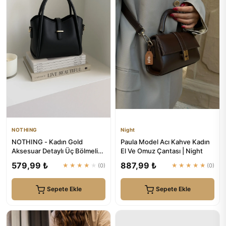
NOTHING
Night
NOTHING - Kadın Gold
Paula Model Acı Kahve Kadın
Aksesuar Detaylı Üç Bölmeli
El Ve Omuz Çantası | Night
Tasarım Çıkarılabilir Makyaj...
579,99 ₺
887,99 ₺
★★★★★
(0)
★★★★★
(0)
Sepete Ekle
Sepete Ekle