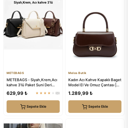
METEBAGS
Melos Butik
METEBAGS - Siyah,Krem,Acı
Kadın Acı Kahve Kapaklı Baget
kahve 3'lü Paket Suni Deri
Model El Ve Omuz Çantası |
Fular Detaylı Omuz& El Ç...
Melos Butik
629,99 ₺
1.289,99 ₺
★★★★★
(0)
Sepete Ekle
Sepete Ekle