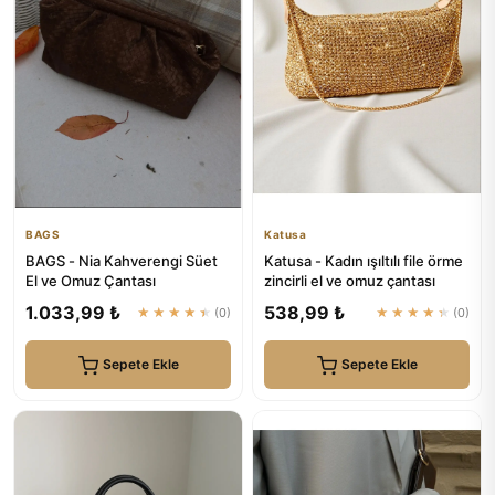
BAGS
Katusa
BAGS - Nia Kahverengi Süet
Katusa - Kadın ışıltılı file örme
El ve Omuz Çantası
zincirli el ve omuz çantası
1.033,99 ₺
538,99 ₺
★★★★★
(0)
★★★★★
(0)
Sepete Ekle
Sepete Ekle