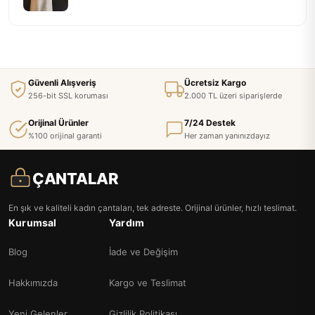
Güvenli Alışveriş
Ücretsiz Kargo
256-bit SSL koruması
2.000 TL üzeri siparişlerde
Orijinal Ürünler
7/24 Destek
%100 orijinal garanti
Her zaman yanınızdayız
ÇANTALAR
En şık ve kaliteli kadın çantaları, tek adreste. Orijinal ürünler, hızlı teslimat.
Kurumsal
Yardım
Blog
İade ve Değişim
Hakkımızda
Kargo ve Teslimat
Yeni Gelenler
Gizlilik Politikası