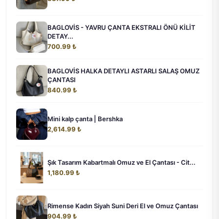
BAGLOVİS - YAVRU ÇANTA EKSTRALI ÖNÜ KİLİT
DETAY...
700.99 ₺
BAGLOVİS HALKA DETAYLI ASTARLI SALAŞ OMUZ
ÇANTASI
840.99 ₺
Mini kalp çanta | Bershka
2,614.99 ₺
Şık Tasarım Kabartmalı Omuz ve El Çantası - Cit...
1,180.99 ₺
Rimense Kadın Siyah Suni Deri El ve Omuz Çantası
904.99 ₺