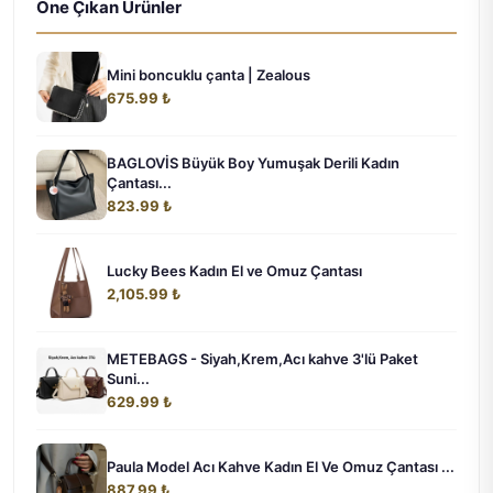
Öne Çıkan Ürünler
Mini boncuklu çanta | Zealous
675.99 ₺
BAGLOVİS Büyük Boy Yumuşak Derili Kadın
Çantası...
823.99 ₺
Lucky Bees Kadın El ve Omuz Çantası
2,105.99 ₺
METEBAGS - Siyah,Krem,Acı kahve 3'lü Paket
Suni...
629.99 ₺
Paula Model Acı Kahve Kadın El Ve Omuz Çantası ...
887.99 ₺