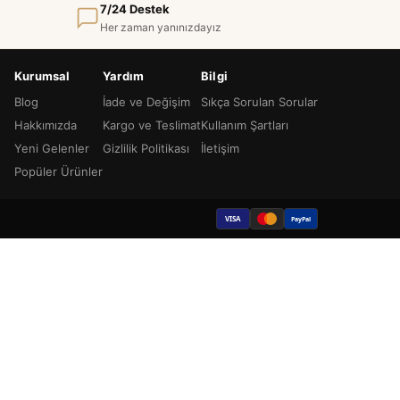
7/24 Destek
Her zaman yanınızdayız
Kurumsal
Yardım
Bilgi
Blog
İade ve Değişim
Sıkça Sorulan Sorular
Hakkımızda
Kargo ve Teslimat
Kullanım Şartları
Yeni Gelenler
Gizlilik Politikası
İletişim
Popüler Ürünler
VISA
PayPal