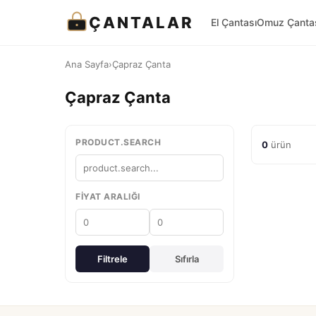
ÇANTALAR
El Çantası
Omuz Çanta
Ana Sayfa
›
Çapraz Çanta
Çapraz Çanta
PRODUCT.SEARCH
0
ürün
FIYAT ARALIĞI
Filtrele
Sıfırla