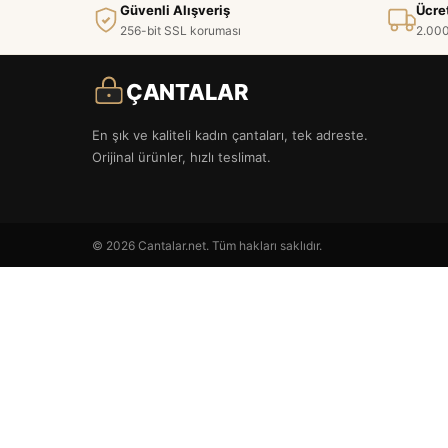
Güvenli Alışveriş
Ücre
256-bit SSL koruması
2.000
ÇANTALAR
En şık ve kaliteli kadın çantaları, tek adreste.
Orijinal ürünler, hızlı teslimat.
© 2026 Cantalar.net. Tüm hakları saklıdır.