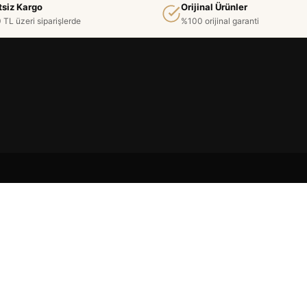
tsiz Kargo
Orijinal Ürünler
 TL üzeri siparişlerde
%100 orijinal garanti