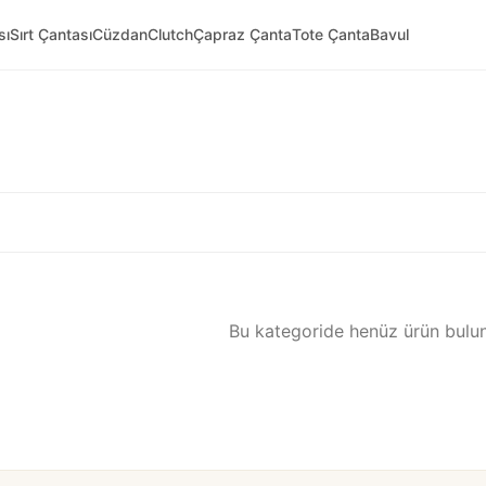
sı
Sırt Çantası
Cüzdan
Clutch
Çapraz Çanta
Tote Çanta
Bavul
Bu kategoride henüz ürün bulu