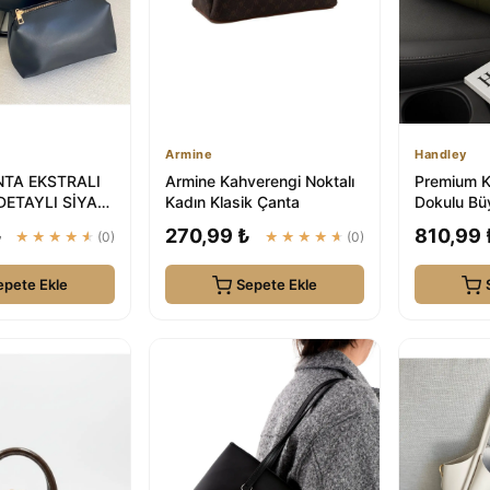
Armine
Handley
TA EKSTRALI
Armine Kahverengi Noktalı
Premium K
DETAYLI SİYAH
Kadın Klasik Çanta
Dokulu B
Z ÇANTASI |
Çanta | H
₺
270,99 ₺
810,99 
★★★★★
(0)
★★★★★
(0)
epete Ekle
Sepete Ekle