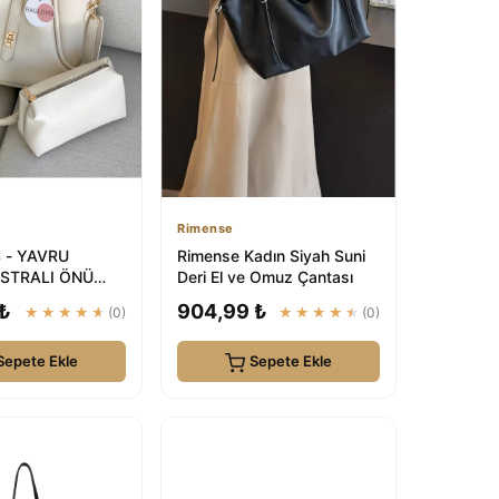
Rimense
 - YAVRU
Rimense Kadın Siyah Suni
STRALI ÖNÜ
Deri El ve Omuz Çantası
AYLI KREM
 ₺
904,99 ₺
★★★★★
(0)
★★★★★
(0)
UZ ÇANTASI
Sepete Ekle
Sepete Ekle