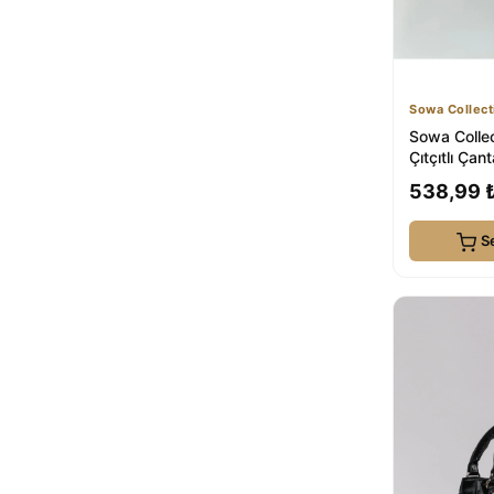
Sowa Collect
Sowa Collec
Çıtçıtlı Çan
Çapraz Askıl
538,99 
S