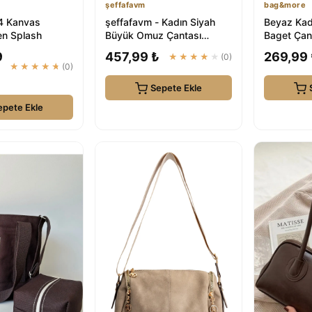
şeffafavm
bag&more
4 Kanvas
şeffafavm - Kadın Siyah
Beyaz Kad
en Splash
Büyük Omuz Çantası
Baget Çan
Günlük-Spor
Kol Çanta 
9
457,99 ₺
269,99
★★★★★
(0)
bag&...
★★★★★
(0)
Sepete Ekle
epete Ekle