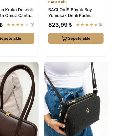
BAGLOVİS
ın Kroko Desenli
BAGLOVİS Büyük Boy
ta Omuz Çanta
Yumuşak Derili Kadın
Kadın Çanta |
Çantası En42 Uzn28
 ₺
823,99 ₺
★★★★★
(0)
★★★★★
(0)
Sepete Ekle
Sepete Ekle