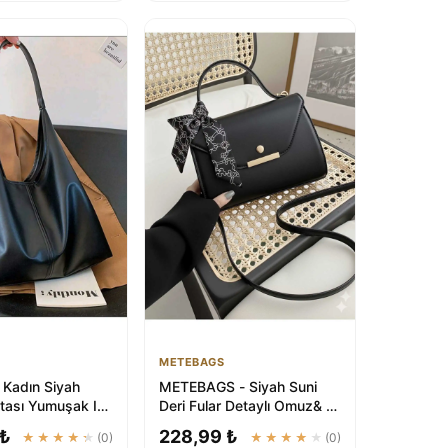
METEBAGS
Kadın Siyah
METEBAGS - Siyah Suni
ası Yumuşak Iç
Deri Fular Detaylı Omuz& El
lu Kaliteli Işçilik
Çantası
 ₺
228,99 ₺
★★★★★
(0)
★★★★★
(0)