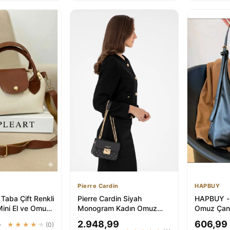
Pierre Cardin
HAPBUY
Taba Çift Renkli
Pierre Cardin Siyah
HAPBUY - 
Mini El ve Omuz
Monogram Kadın Omuz
Omuz Çant
rmuarlı Ça...
Çantası 05PC24K24105
Ve Dış Doku
₺
2.948,99
606,99
★★★★★
(0)
V...