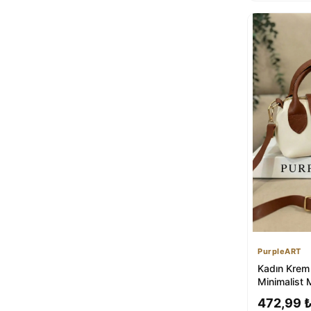
PurpleART
Kadın Krem 
Minimalist 
Çantası - Fe
472,99 