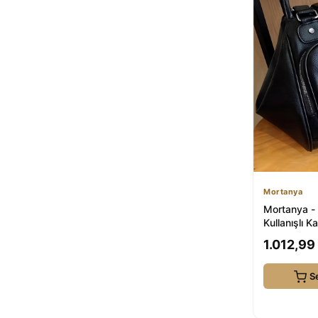
Mortanya
Mortanya -
Kullanışlı Ka
Omuz Çant
1.012,99
S