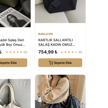
BAGLOVİS
adın Salaş Deri
KARTLIK SALLANTILI
üyük Boy Omuz
SALAŞ KADIN OMUZ
andley
ÇANTASI EN42 BOY28 |
₺
754,99 ₺
★★★★★
(0)
★★★★★
(0)
BAGLOVİS
Sepete Ekle
Sepete Ekle