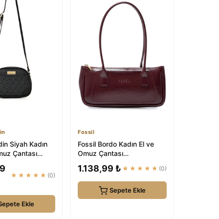
in
Fossil
din Siyah Kadın
Fossil Bordo Kadın El ve
uz Çantası
Omuz Çantası
1534
05FO25K5086
99
1.138,99 ₺
★★★★★
(0)
★★★★★
(0)
Sepete Ekle
Sepete Ekle