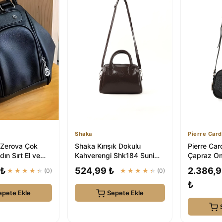
Shaka
Pierre Card
 Zerova Çok
Shaka Kırışık Dokulu
Pierre Car
dın Sırt El ve
Kahverengi Shk184 Suni
Çapraz Om
ası
Deri ,Fermuarlı Tek Bölmeli
05PO22Y
 ₺
524,99 ₺
2.386,
★★★★★
(0)
★★★★★
(0)
,Askı...
₺
epete Ekle
Sepete Ekle