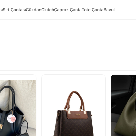
sı
Sırt Çantası
Cüzdan
Clutch
Çapraz Çanta
Tote Çanta
Bavul