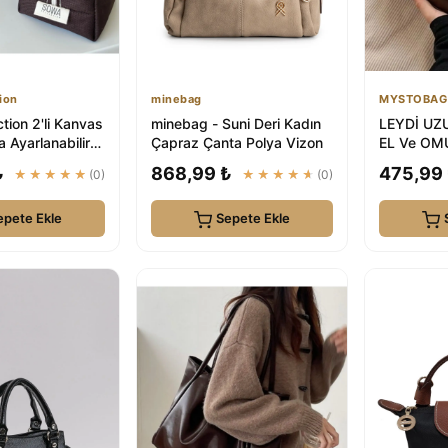
ion
minebag
MYSTOBAG
tion 2'li Kanvas
minebag - Suni Deri Kadın
LEYDİ UZ
ta Ayarlanabilir
Çapraz Çanta Polya Vizon
EL Ve OM
ı Kadın ...
MYSTOB
₺
868,99 ₺
475,99
★★★★★
(0)
★★★★★
(0)
epete Ekle
Sepete Ekle