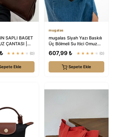
mugalas
UN SAPLI BAGET
mugalas Siyah Yazı Baskılı
UZ ÇANTASI |
Üç Bölmeli Su Itici Omuz
AG
Çapraz Askılı Kaliteli Çanta
 ₺
607,99 ₺
★★★★★
(0)
★★★★★
(0)
Sepete Ekle
Sepete Ekle