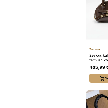
Sowa Collection
1
EBROU
1
Genel Markalar
1
Mortanya
1
şeffafavm
1
HONEY BAG
1
LAUGH BAG
1
HAPBUY
1
Zealous
MYSTOBAG
1
Zealous ka
fermuarlı ov
Vivaq
1
omuz çanta
465,99 
S