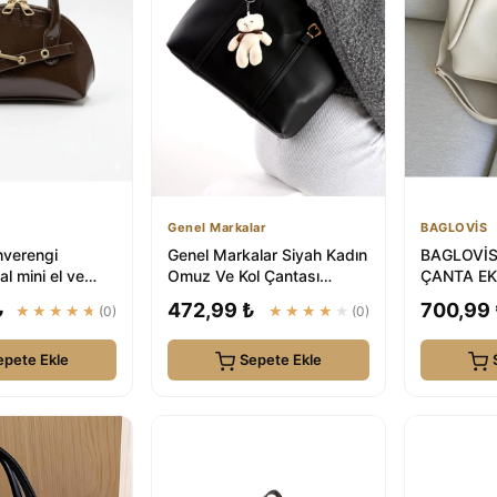
Genel Markalar
BAGLOVİS
hverengi
Genel Markalar Siyah Kadın
BAGLOVİS
al mini el ve
Omuz Ve Kol Çantası
ÇANTA EK
sı
25x34 Ebatında
KİLİT DET
₺
472,99 ₺
700,99
★★★★★
(0)
★★★★★
(0)
KADIN OM
epete Ekle
Sepete Ekle