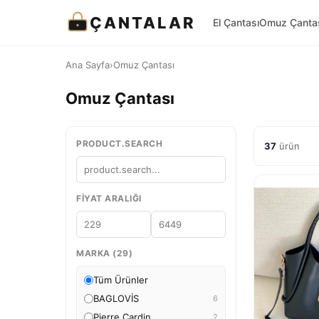
ÇANTALAR
El Çantası
Omuz Çanta
Ana Sayfa
›
Omuz Çantası
Omuz Çantası
PRODUCT.SEARCH
37
ürün
FIYAT ARALIĞI
MARKA (29)
Tüm Ürünler
BAGLOVİS
6
Pierre Cardin
2