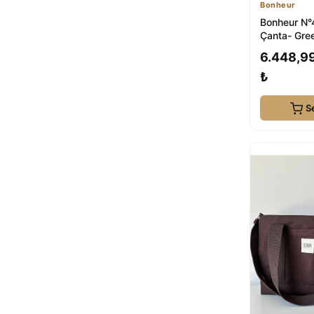
Bonheur
Bonheur N°
Çanta- Gre
6.448,9
₺
S