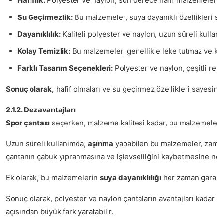
Hafiflik:
Polyester ve naylon, son derece hafif malzemelerdir
Su Geçirmezlik:
Bu malzemeler, suya dayanıklı özellikleri s
Dayanıklılık:
Kaliteli polyester ve naylon, uzun süreli kull
Kolay Temizlik:
Bu malzemeler, genellikle leke tutmaz ve k
Farklı Tasarım Seçenekleri:
Polyester ve naylon, çeşitli re
Sonuç olarak,
hafif olmaları ve su geçirmez özellikleri sayesin
2.1.2. Dezavantajları
Spor çantası
seçerken, malzeme kalitesi kadar, bu malzemeler
Uzun süreli kullanımda,
aşınma
yapabilen bu malzemeler, zaman
çantanın çabuk yıpranmasına ve işlevselliğini kaybetmesine ne
Ek olarak, bu malzemelerin
suya dayanıklılığı
her zaman garant
Sonuç olarak, polyester ve naylon çantaların avantajları kadar 
açısından büyük fark yaratabilir.