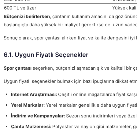
600 TL ve üzeri
Yüksek kali
Bütçenizi belirlerken
, çantanın kullanım amacını da göz önünde
başlangıçta daha yüksek bir maliyet gerektirse de, uzun vadede
Sonuç olarak, spor çantası alırken fiyat ve kalite dengesini i
6.1. Uygun Fiyatlı Seçenekler
Spor çantası
seçerken, bütçenizi aşmadan şık ve kaliteli bir ç
Uygun fiyatlı seçenekler bulmak için bazı ipuçlarına dikkat etm
İnternet Araştırması:
Çeşitli online mağazalarda fiyat karşıl
Yerel Markalar:
Yerel markalar genellikle daha uygun fiyatl
İndirim ve Kampanyalar:
Sezon sonu indirimleri veya özel k
Çanta Malzemesi:
Polyester ve naylon gibi malzemeler, gen