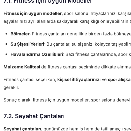
7.1. Fitness İçin Uygun Modeller
Fitness için uygun modeller
, spor salonu ihtiyaçlarınızı karş
eşyalarınızı ayrı alanlarda saklayarak karışıklığı önleyebilirsini
Bölmeler
: Fitness çantaları genellikle birden fazla bölmeye
Su Şişesi Yerleri
: Bu çantalar, su şişenizi kolayca taşıyabil
Havalandırma Özellikleri
: Bazı fitness çantalarında, spor 
Malzeme Kalitesi
de fitness çantası seçiminde dikkate alınma
Fitness çantası seçerken,
kişisel ihtiyaçlarınızı
ve
spor alışka
gerekir.
Sonuç olarak, fitness için uygun modeller, spor salonu deneyi
7.2. Seyahat Çantaları
Seyahat çantaları
, günümüzde hem iş hem de tatil amaçlı seyah