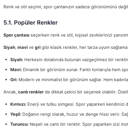
Renk ve stil seçimi, spor çantanızın sadece görünümünü değil, 
5.1. Popüler Renkler
Spor çantası
seçerken renk ve stil, kişisel zevklerinizi yansıt
Siyah
,
mavi
ve
gri
gibi klasik renkler, her tarza uyum sağlama
Siyah:
Herkesin dolabında bulunan vazgeçilmez bir renktir.
Mavi:
Dinamik bir görünüm sunar. Farklı tonlarıyla hem s
Gri:
Modern ve minimalist bir görünüm sağlar. Hem kadınlar h
Ancak,
canlı renkler
de dikkat çekici bir seçenek olabilir. Öze
Kırmızı:
Enerji ve tutku simgesi. Spor yaparken kendinizi 
Yeşil:
Doğanın rengi olarak, huzur ve denge hissi verir. Sağl
Turuncu:
Neşeli ve canlı bir renktir. Spor yaparken sizi mot