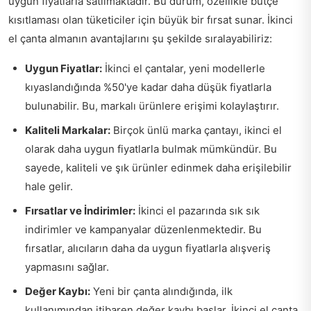
uygun fiyatlarla satılmaktadır. Bu durum, özellikle bütçe
kısıtlaması olan tüketiciler için büyük bir fırsat sunar. İkinci
el çanta almanın avantajlarını şu şekilde sıralayabiliriz:
Uygun Fiyatlar:
İkinci el çantalar, yeni modellerle
kıyaslandığında %50'ye kadar daha düşük fiyatlarla
bulunabilir. Bu, markalı ürünlere erişimi kolaylaştırır.
Kaliteli Markalar:
Birçok ünlü marka çantayı, ikinci el
olarak daha uygun fiyatlarla bulmak mümkündür. Bu
sayede, kaliteli ve şık ürünler edinmek daha erişilebilir
hale gelir.
Fırsatlar ve İndirimler:
İkinci el pazarında sık sık
indirimler ve kampanyalar düzenlenmektedir. Bu
fırsatlar, alıcıların daha da uygun fiyatlarla alışveriş
yapmasını sağlar.
Değer Kaybı:
Yeni bir çanta alındığında, ilk
kullanımından itibaren değer kaybı başlar. İkinci el çanta