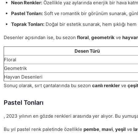
Neon Renkler:
Özellikle yaz aylarında enerjik bir hava katma
Pastel Tonları:
Soft ve romantik bir görünüm sunarak, günl
Toprak Tonları:
Doğal bir estetik sunarak, hem şıklığı hem 
Desenler açısından ise, bu sezon
floral
,
geometrik
ve
hayvan
Desen Türü
Floral
Geometrik
Hayvan Desenleri
Sonuç olarak, sırt çantalarında bu sezon
canlı renkler
ve
çeşi
Pastel Tonları
, 2023 yılının en gözde renkleri arasında yer alıyor. Bu yumuşa
Bu yıl pastel renk paletinde özellikle
pembe
,
mavi
,
yeşil
ve
l