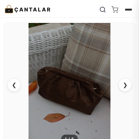
ÇANTALAR
❮
❯