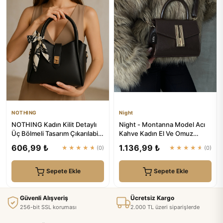
NOTHING
Night
NOTHING Kadın Kilit Detaylı
Night - Montanna Model Acı
Üç Bölmeli Tasarım Çıkarılabilir
Kahve Kadın El Ve Omuz
Makyaj Çantalı S...
Çantası
606,99 ₺
1.136,99 ₺
★★★★★
(0)
★★★★★
(0)
Sepete Ekle
Sepete Ekle
Güvenli Alışveriş
Ücretsiz Kargo
256-bit SSL koruması
2.000 TL üzeri siparişlerde