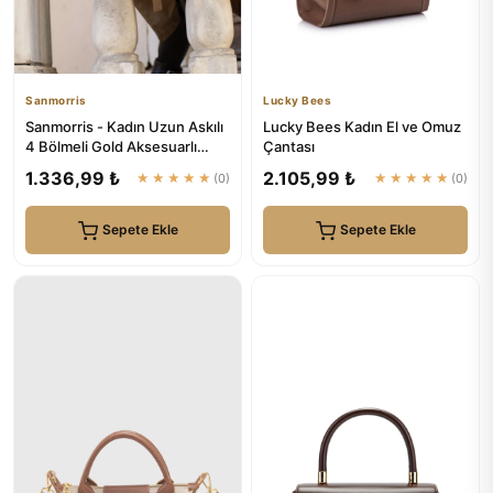
Sanmorris
Lucky Bees
Sanmorris - Kadın Uzun Askılı
Lucky Bees Kadın El ve Omuz
4 Bölmeli Gold Aksesuarlı
Çantası
Sade Şık Siyah Mat Om...
1.336,99 ₺
2.105,99 ₺
★★★★★
(0)
★★★★★
(0)
Sepete Ekle
Sepete Ekle