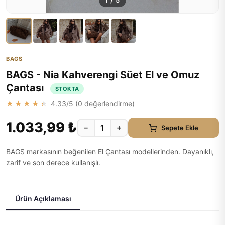
1
/
5
BAGS
BAGS - Nia Kahverengi Süet El ve Omuz
Çantası
STOKTA
★★★★★
4.33
/5 (
0
değerlendirme)
1.033,99 ₺
−
+
Sepete Ekle
BAGS markasının beğenilen El Çantası modellerinden. Dayanıklı,
zarif ve son derece kullanışlı.
Ürün Açıklaması