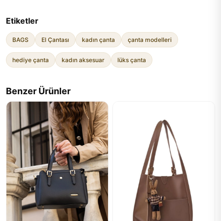
Etiketler
BAGS
El Çantası
kadın çanta
çanta modelleri
hediye çanta
kadın aksesuar
lüks çanta
Benzer Ürünler