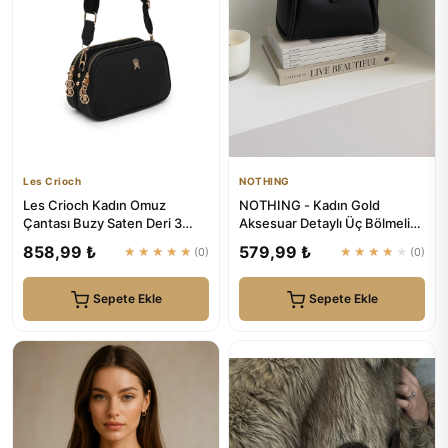
Les Crioch
NOTHING
Les Crioch Kadın Omuz
NOTHING - Kadın Gold
Çantası Buzy Saten Deri 3
Aksesuar Detaylı Üç Bölmeli
Bölmeli Ayarlanabilir Askılı ...
Tasarım Çıkarılabilir Makyaj...
858,99 ₺
579,99 ₺
★★★★★
(0)
★★★★★
(0)
Sepete Ekle
Sepete Ekle