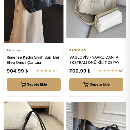
Rimense
BAGLOVİS
Rimense Kadın Siyah Suni Deri
BAGLOVİS - YAVRU ÇANTA
El ve Omuz Çantası
EKSTRALI ÖNÜ KİLİT DETAYLI
KREM KADIN OMUZ ÇANTASI
904,99 ₺
700,99 ₺
★★★★★
(0)
★★★★★
(0)
Sepete Ekle
Sepete Ekle