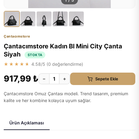
1
/
5
Çantacımstore
Çantacımstore Kadın Bl Mini City Çanta
Siyah
STOKTA
★★★★★
4.58
/5 (
0
değerlendirme)
917,99 ₺
−
+
Sepete Ekle
Çantacımstore Omuz Çantası modeli. Trend tasarım, premium
kalite ve her kombine kolayca uyum sağlar.
Ürün Açıklaması