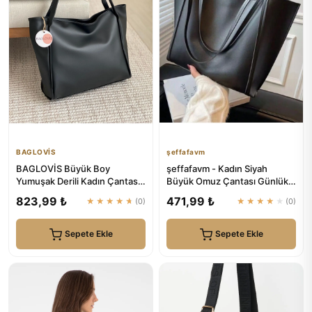
BAGLOVİS
şeffafavm
BAGLOVİS Büyük Boy
şeffafavm - Kadın Siyah
Yumuşak Derili Kadın Çantası
Büyük Omuz Çantası Günlük-
En42 Uzn28
Spor
823,99 ₺
471,99 ₺
★★★★★
(0)
★★★★★
(0)
Sepete Ekle
Sepete Ekle