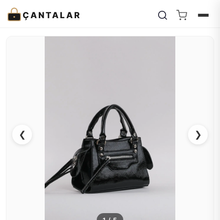
ÇANTALAR
❮
❯