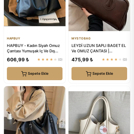
HAPBUY
MYSTOBAG
HAPBUY - Kadın Siyah Omuz
LEYDİ UZUN SAPLI BAGET EL
Çantası Yumuşak Iç Ve Dış
Ve OMUZ ÇANTASI |
Dokulu Kaliteli Işçilik V...
MYSTOBAG
606,99 ₺
475,99 ₺
★★★★★
(0)
★★★★★
(0)
Sepete Ekle
Sepete Ekle