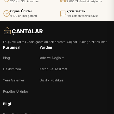
256-bit SSL koruması
2.000 TL üzeri siparişlerde
Orijinal Ürünler
7/24 Destek
%100 orijinal garanti
Her zaman yanınızdayız
ÇANTALAR
En şık ve kaliteli kadın çantaları, tek adreste. Orijinal ürünler, hızlı teslimat.
Kurumsal
Yardım
Blog
İade ve Değişim
Hakkımızda
Kargo ve Teslimat
Yeni Gelenler
Gizlilik Politikası
Popüler Ürünler
Bilgi