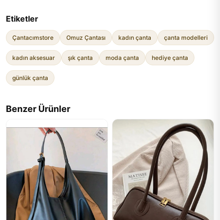
Etiketler
Çantacımstore
Omuz Çantası
kadın çanta
çanta modelleri
kadın aksesuar
şık çanta
moda çanta
hediye çanta
günlük çanta
Benzer Ürünler