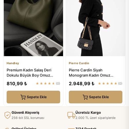
Handley
Pierre Cardin
Premium Kadın Salaş Deri
Pierre Cardin Siyah
Dokulu Büyük Boy Omuz
Monogram Kadın Omuz
Çanta | Handley
Çantası 05PC24K24105
810,99 ₺
2.948,99 ₺
★★★★★
(0)
★★★★★
(0)
Sepete Ekle
Sepete Ekle
Güvenli Alışveriş
Ücretsiz Kargo
256-bit SSL koruması
2.000 TL üzeri siparişlerde
Orijinal Ürünler
7/24 Destek