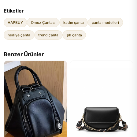
Etiketler
HAPBUY
Omuz Çantası
kadın çanta
çanta modelleri
hediye çanta
trend çanta
şık çanta
Benzer Ürünler