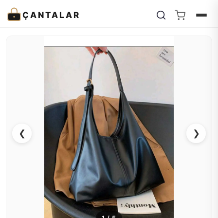
ÇANTALAR
❮
❯