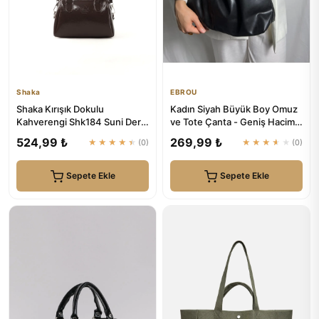
Shaka
EBROU
Shaka Kırışık Dokulu
Kadın Siyah Büyük Boy Omuz
Kahverengi Shk184 Suni Deri
ve Tote Çanta - Geniş Hacim |
,Fermuarlı Tek Bölmeli ,Askı...
EBROU
524,99 ₺
269,99 ₺
★★★★★
(0)
★★★★★
(0)
Sepete Ekle
Sepete Ekle