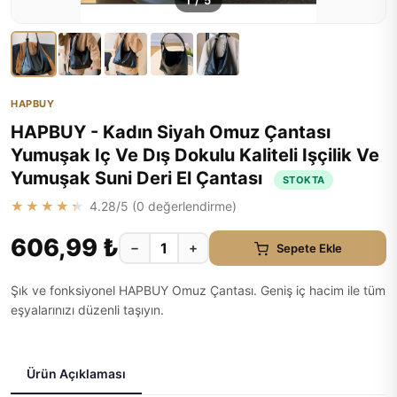
1
/
5
HAPBUY
HAPBUY - Kadın Siyah Omuz Çantası
Yumuşak Iç Ve Dış Dokulu Kaliteli Işçilik Ve
Yumuşak Suni Deri El Çantası
STOKTA
★★★★★
4.28
/5 (
0
değerlendirme)
606,99 ₺
−
+
Sepete Ekle
Şık ve fonksiyonel HAPBUY Omuz Çantası. Geniş iç hacim ile tüm
eşyalarınızı düzenli taşıyın.
Ürün Açıklaması