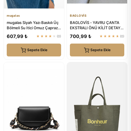
mugalas
BAGLOVİS
mugalas Siyah Yazı Baskılı Üç
BAGLOVİS - YAVRU ÇANTA
Bölmeli Su Itici Omuz Çapraz
EKSTRALI ÖNÜ KİLİT DETAYLI
Askılı Kaliteli Çanta
KREM KADIN OMUZ ÇANTASI
607,99 ₺
700,99 ₺
★★★★★
(0)
★★★★★
(0)
Sepete Ekle
Sepete Ekle