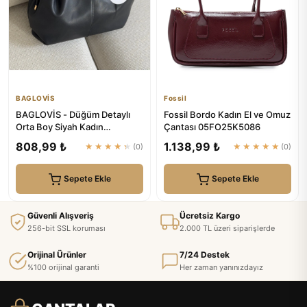
BAGLOVİS
Fossil
BAGLOVİS - Düğüm Detaylı
Fossil Bordo Kadın El ve Omuz
Orta Boy Siyah Kadın
Çantası 05FO25K5086
Fermuarlı Suni Deri Omuz
808,99 ₺
1.138,99 ₺
★★★★★
(0)
★★★★★
(0)
Çantas...
Sepete Ekle
Sepete Ekle
Güvenli Alışveriş
Ücretsiz Kargo
256-bit SSL koruması
2.000 TL üzeri siparişlerde
Orijinal Ürünler
7/24 Destek
%100 orijinal garanti
Her zaman yanınızdayız