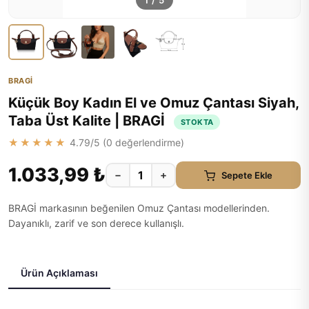
1
/
5
BRAGİ
Küçük Boy Kadın El ve Omuz Çantası Siyah,
Taba Üst Kalite | BRAGİ
STOKTA
★★★★★
4.79
/5 (
0
değerlendirme)
1.033,99 ₺
−
+
Sepete Ekle
BRAGİ markasının beğenilen Omuz Çantası modellerinden.
Dayanıklı, zarif ve son derece kullanışlı.
Ürün Açıklaması