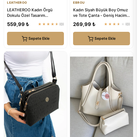
LEATHEROO
EBROU
LEATHEROO Kadın Örgü
Kadın Siyah Büyük Boy Omuz
Dokulu Özel Tasarım
ve Tote Çanta - Geniş Hacim |
Kahverengi Baget Çanta
EBROU
559,99 ₺
269,99 ₺
★★★★★
(0)
★★★★★
(0)
Sepete Ekle
Sepete Ekle