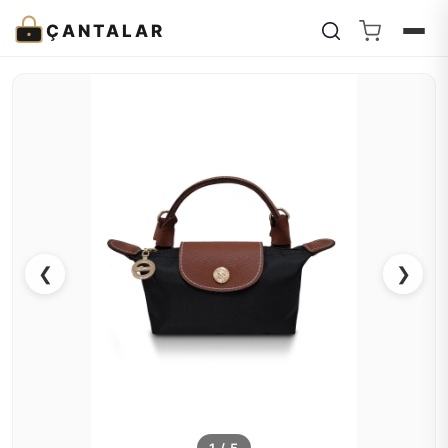
ÇANTALAR
❮
❯