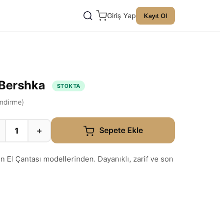
Giriş Yap
Kayıt Ol
| Bershka
STOKTA
ndirme)
+
Sepete Ekle
 El Çantası modellerinden. Dayanıklı, zarif ve son