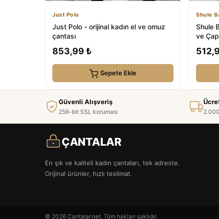
Just Polo
Shule B
Just Polo - orijinal kadın el ve omuz
Shule 
çantası
ve Çap
853,99 ₺
512,
Sepete Ekle
Güvenli Alışveriş
Ücre
256-bit SSL koruması
2.000
ÇANTALAR
En şık ve kaliteli kadın çantaları, tek adreste.
Orijinal ürünler, hızlı teslimat.
© 2026 Cantalar.net. Tüm hakları saklıdır.