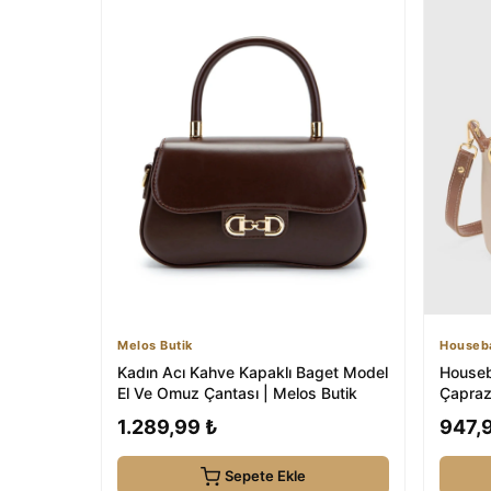
Melos Butik
Houseb
Kadın Acı Kahve Kapaklı Baget Model
Houseb
El Ve Omuz Çantası | Melos Butik
Çapraz
1.289,99 ₺
947,
Sepete Ekle