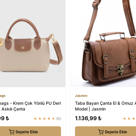
ags
Jasmin
ags - Krem Çok Yönlü PU Deri
Taba Bayan Çanta El & Omuz A
 Askılı Çanta
Model | Jasmin
99 ₺
1.136,99 ₺
★★★★★
(0)
★★
Sepete Ekle
Sepete Ekle