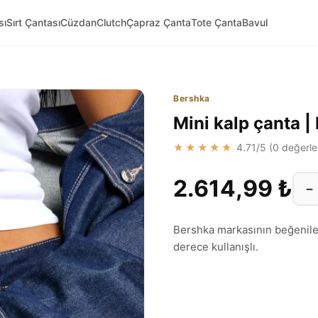
sı
Sırt Çantası
Cüzdan
Clutch
Çapraz Çanta
Tote Çanta
Bavul
Bershka
Mini kalp çanta 
★★★★★
4.71
/5 (
0
değerle
2.614,99 ₺
−
Bershka markasının beğenilen
derece kullanışlı.