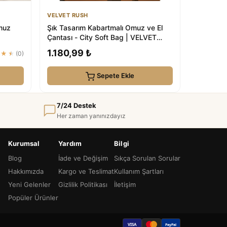
VELVET RUSH
Omuz
Şık Tasarım Kabartmalı Omuz ve El
Çantası - City Soft Bag | VELVET
RUSH
1.180,99 ₺
★★★
(0)
Sepete Ekle
7/24 Destek
Her zaman yanınızdayız
Kurumsal
Yardım
Bilgi
Blog
İade ve Değişim
Sıkça Sorulan Sorular
Hakkımızda
Kargo ve Teslimat
Kullanım Şartları
Yeni Gelenler
Gizlilik Politikası
İletişim
Popüler Ürünler
VISA
PayPal