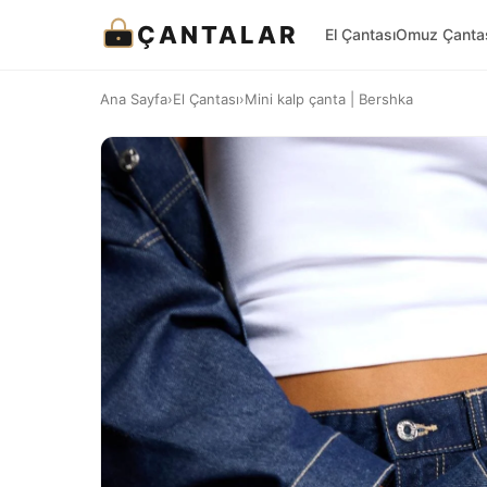
ÇANTALAR
El Çantası
Omuz Çanta
Ana Sayfa
›
El Çantası
›
Mini kalp çanta | Bershka