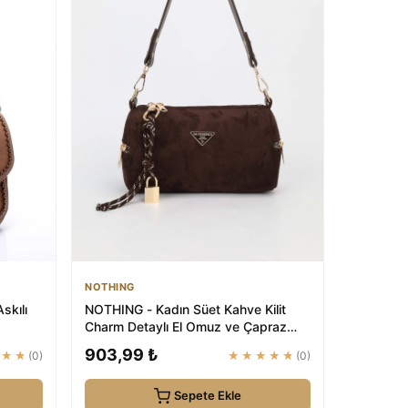
NOTHING
skılı
NOTHING - Kadın Süet Kahve Kilit
Charm Detaylı El Omuz ve Çapraz
Çanta Alice
903,99 ₺
★★★
(0)
★★★★★
(0)
Sepete Ekle