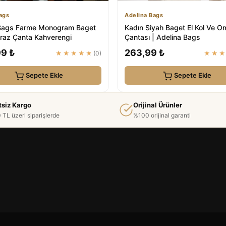
ags
Adelina Bags
Bags Farme Monogram Baget
Kadın Siyah Baget El Kol Ve 
raz Çanta Kahverengi
Çantası | Adelina Bags
99 ₺
263,99 ₺
★★★★★
(0)
★★
Sepete Ekle
Sepete Ekle
tsiz Kargo
Orijinal Ürünler
 TL üzeri siparişlerde
%100 orijinal garanti