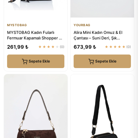
MYSTOBAG
YOURBAG
MYSTOBAG Kadın Fularlı
Alira Mini Kadın Omuz & El
Fermuar Kapamalı Shopper El
Çantası – Suni Deri, Şık
Ve Omuz Çantası
Tasarım (20×12×10 cm) | Y...
261,99 ₺
673,99 ₺
★★★★★
(0)
★★★★★
(0)
Sepete Ekle
Sepete Ekle