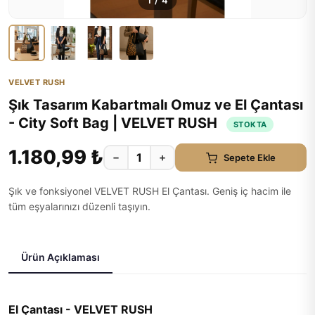
1
/
4
VELVET RUSH
Şık Tasarım Kabartmalı Omuz ve El Çantası
- City Soft Bag | VELVET RUSH
STOKTA
1.180,99 ₺
−
+
Sepete Ekle
Şık ve fonksiyonel VELVET RUSH El Çantası. Geniş iç hacim ile
tüm eşyalarınızı düzenli taşıyın.
Ürün Açıklaması
El Çantası - VELVET RUSH