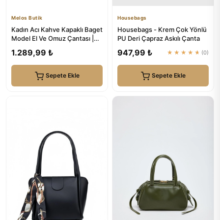
Melos Butik
Housebags
Kadın Acı Kahve Kapaklı Baget
Housebags - Krem Çok Yönlü
Model El Ve Omuz Çantası |
PU Deri Çapraz Askılı Çanta
Melos Butik
1.289,99 ₺
947,99 ₺
★★★★★
(0)
Sepete Ekle
Sepete Ekle