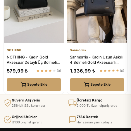
NOTHING
Sanmorris
NOTHING - Kadın Gold
Sanmorris - Kadın Uzun Askılı
Aksesuar Detaylı Üç Bölmeli
4 Bölmeli Gold Aksesuarlı
Tasarım Çıkarılabilir Makyaj...
Sade Şık Siyah Mat Om...
579,99 ₺
1.336,99 ₺
★★★★★
(0)
★★★★★
(0)
Sepete Ekle
Sepete Ekle
Güvenli Alışveriş
Ücretsiz Kargo
256-bit SSL koruması
2.000 TL üzeri siparişlerde
Orijinal Ürünler
7/24 Destek
%100 orijinal garanti
Her zaman yanınızdayız