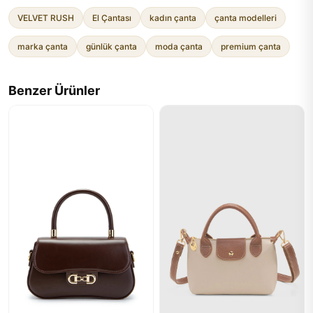
VELVET RUSH
El Çantası
kadın çanta
çanta modelleri
marka çanta
günlük çanta
moda çanta
premium çanta
Benzer Ürünler