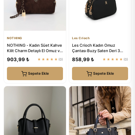
NOTHING
Les Crioch
NOTHING - Kadın Süet Kahve
Les Crioch Kadın Omuz
Kilit Charm Detaylı El Omuz ve
Çantası Buzy Saten Deri 3
Çapraz Çanta Alice
Bölmeli Ayarlanabilir Askılı ...
903,99 ₺
858,99 ₺
★★★★★
(0)
★★★★★
(0)
Sepete Ekle
Sepete Ekle