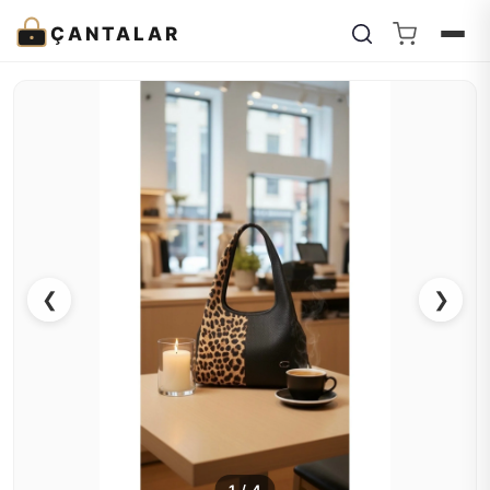
ÇANTALAR
❮
❯