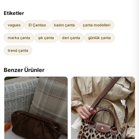
Etiketler
vagues
El Çantası
kadın çanta
çanta modelleri
marka çanta
şık çanta
deri çanta
günlük çanta
trend çanta
Benzer Ürünler