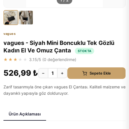
1
/
2
vagues
vagues - Siyah Mini Boncuklu Tek Gözlü
Kadın El Ve Omuz Çanta
STOKTA
★★★★★
3.15
/5 (
0
değerlendirme)
526,99 ₺
−
+
Sepete Ekle
Zarif tasarımıyla öne çıkan vagues El Çantası. Kaliteli malzeme ve
dayanıklı yapısıyla göz dolduruyor.
Ürün Açıklaması