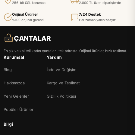
256-bit SSL koruması
2.000 TL üzeri siparişlerde
Orijinal Ürünler
7/24 Destek
%100 orijinal garanti
Her zaman yanınızdayız
ÇANTALAR
En şık ve kaliteli kadın çantaları, tek adreste. Orijinal ürünler, hızlı teslimat.
Kurumsal
Yardım
Blog
İade ve Değişim
Hakkımızda
Kargo ve Teslimat
Yeni Gelenler
Gizlilik Politikası
Popüler Ürünler
Bilgi