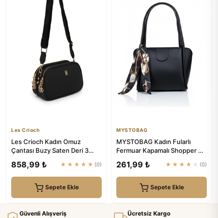
Les Crioch
MYSTOBAG
Les Crioch Kadın Omuz
MYSTOBAG Kadın Fularlı
Çantası Buzy Saten Deri 3
Fermuar Kapamalı Shopper El
Bölmeli Ayarlanabilir Askılı ...
Ve Omuz Çantası
858,99 ₺
261,99 ₺
★★★★★
(0)
★★★★★
(0)
Sepete Ekle
Sepete Ekle
Güvenli Alışveriş
Ücretsiz Kargo