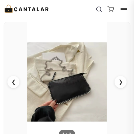
ÇANTALAR
❮
❯