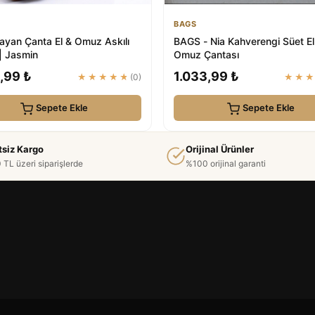
BAGS
ayan Çanta El & Omuz Askılı
BAGS - Nia Kahverengi Süet El
| Jasmin
Omuz Çantası
,99 ₺
1.033,99 ₺
★★★★★
(0)
★★
Sepete Ekle
Sepete Ekle
tsiz Kargo
Orijinal Ürünler
 TL üzeri siparişlerde
%100 orijinal garanti