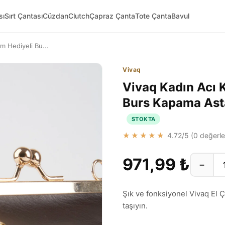
sı
Sırt Çantası
Cüzdan
Clutch
Çapraz Çanta
Tote Çanta
Bavul
m Hediyeli Bu...
Vivaq
Vivaq Kadın Acı 
Burs Kapama Asta
STOKTA
★★★★★
4.72
/5 (
0
değerle
971,99 ₺
−
Şık ve fonksiyonel Vivaq El Ç
taşıyın.