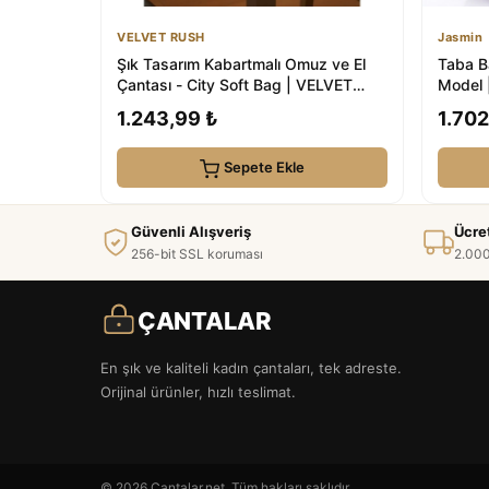
VELVET RUSH
Jasmin
Şık Tasarım Kabartmalı Omuz ve El
Taba B
Çantası - City Soft Bag | VELVET
Model 
RUSH
1.243,99 ₺
1.702
Sepete Ekle
Güvenli Alışveriş
Ücre
256-bit SSL koruması
2.000
ÇANTALAR
En şık ve kaliteli kadın çantaları, tek adreste.
Orijinal ürünler, hızlı teslimat.
© 2026 Cantalar.net. Tüm hakları saklıdır.