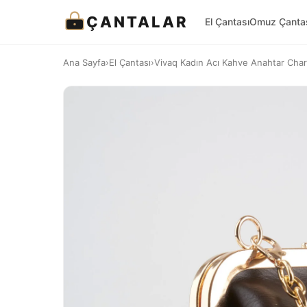
ÇANTALAR
El Çantası
Omuz Çanta
Ana Sayfa
›
El Çantası
›
Vivaq Kadın Acı Kahve Anahtar Char