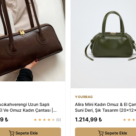
YOURBAG
cıkahverengi Uzun Saplı
Alira Mini Kadın Omuz & El Çan
El Ve Omuz Kadın Çantası |
Suni Deri, Şık Tasarım (20×12
a
| Y...
9 ₺
1.214,99 ₺
★★★★★
(0)
★★
Sepete Ekle
Sepete Ekle