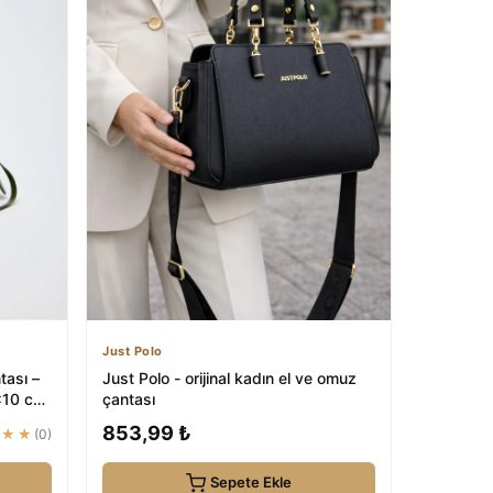
Just Polo
tası –
Just Polo - orijinal kadın el ve omuz
×10 cm)
çantası
853,99 ₺
★★★
(0)
Sepete Ekle