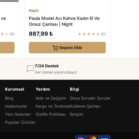
Night
 ve
Paula Model Acı Kahve Kadın El Ve
Omuz Çantası | Night
887,99 ₺
★★★
(0)
★★★★★
(0)
Sepete Ekle
7/24 Destek
Her zaman yanınızdayız
Kurumsal
Yardım
Bilgi
Blog
İade ve Değişim
Sıkça Sorulan Sorular
Hakkımızda
Kargo ve Teslimat
Kullanım Şartları
Yeni Gelenler
Gizlilik Politikası
İletişim
Popüler Ürünler
VISA
PayPal