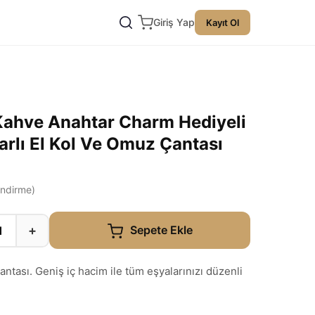
Giriş Yap
Kayıt Ol
Kahve Anahtar Charm Hediyeli
rlı El Kol Ve Omuz Çantası
ndirme)
+
Sepete Ekle
antası. Geniş iç hacim ile tüm eşyalarınızı düzenli