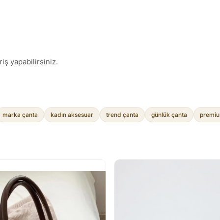
iş yapabilirsiniz.
marka çanta
kadın aksesuar
trend çanta
günlük çanta
premiu