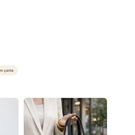
m çanta