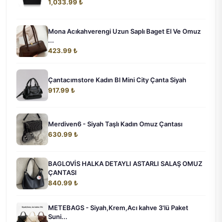
1,033.99 ₺
Mona Acıkahverengi Uzun Saplı Baget El Ve Omuz
...
423.99 ₺
Çantacımstore Kadın Bl Mini City Çanta Siyah
917.99 ₺
Merdiven6 - Siyah Taşlı Kadın Omuz Çantası
630.99 ₺
BAGLOVİS HALKA DETAYLI ASTARLI SALAŞ OMUZ
ÇANTASI
840.99 ₺
METEBAGS - Siyah,Krem,Acı kahve 3'lü Paket
Suni...