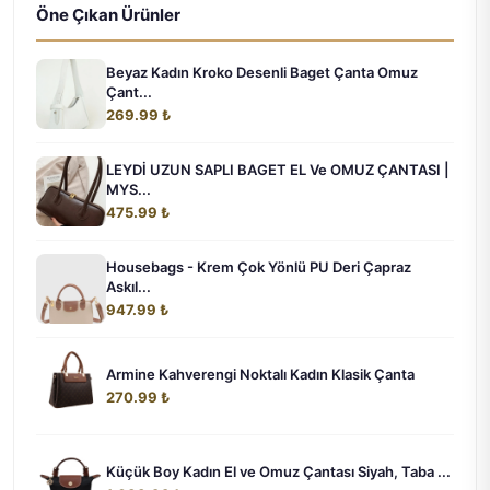
Öne Çıkan Ürünler
Beyaz Kadın Kroko Desenli Baget Çanta Omuz
Çant...
269.99 ₺
LEYDİ UZUN SAPLI BAGET EL Ve OMUZ ÇANTASI |
MYS...
475.99 ₺
Housebags - Krem Çok Yönlü PU Deri Çapraz
Askıl...
947.99 ₺
Armine Kahverengi Noktalı Kadın Klasik Çanta
270.99 ₺
Küçük Boy Kadın El ve Omuz Çantası Siyah, Taba ...