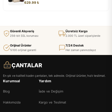
629.99 ₺
Güvenli Alışveriş
Ücretsiz Kargo
256-bit SSL koruması
2.000 TL üzeri siparişlerde
Orijinal Ürünler
7/24 Destek
%100 orijinal garanti
Her zaman yanınızdayız
ÇANTALAR
En şık ve kaliteli kadın çantaları, tek adreste. Orijinal ürünler, hızlı teslimat.
Kurumsal
Yardım
Blog
İade ve Değişim
Hakkımızda
Kargo ve Teslimat