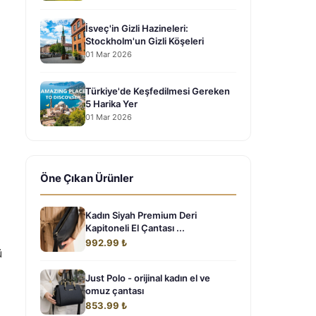
İsveç'in Gizli Hazineleri:
Stockholm'un Gizli Köşeleri
01 Mar 2026
Türkiye'de Keşfedilmesi Gereken
5 Harika Yer
01 Mar 2026
Öne Çıkan Ürünler
Kadın Siyah Premium Deri
Kapitoneli El Çantası ...
992.99 ₺
ü
Just Polo - orijinal kadın el ve
omuz çantası
853.99 ₺