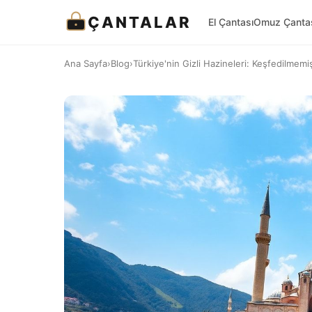
ÇANTALAR
El Çantası
Omuz Çanta
Ana Sayfa
›
Blog
›
Türkiye'nin Gizli Hazineleri: Keşfedilmemiş