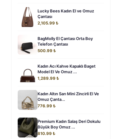
Lucky Bees Kadın El ve Omuz
Çantası
2,105.99 ₺
BagMolly El Çantası Orta Boy
Telefon Çantası
500.99 ₺
Kadın Acı Kahve Kapaklı Baget
Model El Ve Omuz ...
1,289.99 ₺
Kadın Altın Sarı Mini Zincirli El Ve
Omuz Çanta...
776.99 ₺
Premium Kadın Salaş Deri Dokulu
Büyük Boy Omuz ...
810.99 ₺