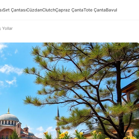
sı
Sırt Çantası
Cüzdan
Clutch
Çapraz Çanta
Tote Çanta
Bavul
 Yollar