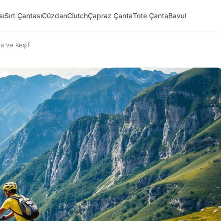
sı
Sırt Çantası
Cüzdan
Clutch
Çapraz Çanta
Tote Çanta
Bavul
a ve Keşif