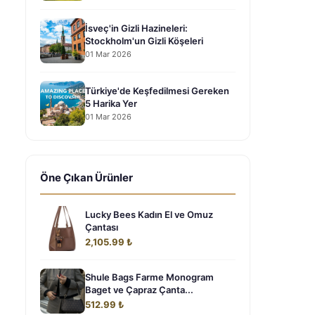
İsveç'in Gizli Hazineleri:
Stockholm'un Gizli Köşeleri
01 Mar 2026
Türkiye'de Keşfedilmesi Gereken
5 Harika Yer
01 Mar 2026
Öne Çıkan Ürünler
Lucky Bees Kadın El ve Omuz
Çantası
2,105.99 ₺
Shule Bags Farme Monogram
Baget ve Çapraz Çanta...
512.99 ₺