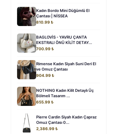
Kadın Bordo Mini Düğümlü El
Çantası | NİSSEA
810.99 ₺
BAGLOVİS - YAVRU ÇANTA
EKSTRALI ÖNÜ KİLİT DETAY...
700.99 ₺
Rimense Kadın Siyah Suni Deri El
ve Omuz Çantası
904.99 ₺
NOTHING Kadın Kilit Detaylı Üç
Bölmeli Tasarım ...
655.99 ₺
Pierre Cardin Siyah Kadın Çapraz
Omuz Çantası 0...
2,386.99 ₺