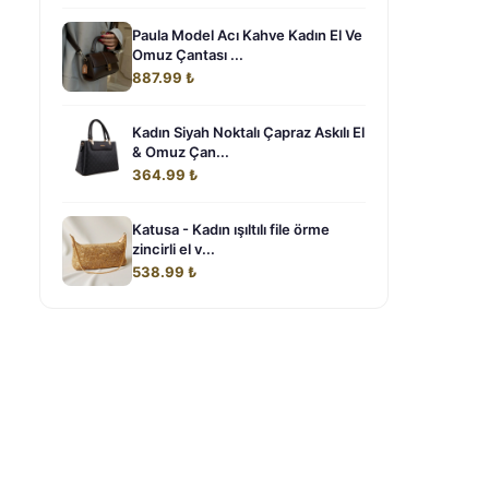
Paula Model Acı Kahve Kadın El Ve
Omuz Çantası ...
887.99 ₺
Kadın Siyah Noktalı Çapraz Askılı El
& Omuz Çan...
364.99 ₺
Katusa - Kadın ışıltılı file örme
zincirli el v...
538.99 ₺