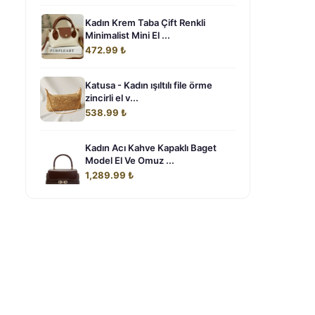
Kadın Krem Taba Çift Renkli
Minimalist Mini El ...
472.99 ₺
Katusa - Kadın ışıltılı file örme
zincirli el v...
538.99 ₺
Kadın Acı Kahve Kapaklı Baget
Model El Ve Omuz ...
1,289.99 ₺