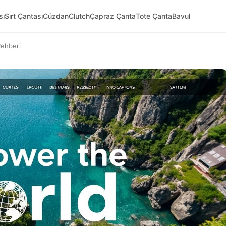
sı
Sırt Çantası
Cüzdan
Clutch
Çapraz Çanta
Tote Çanta
Bavul
Rehberi