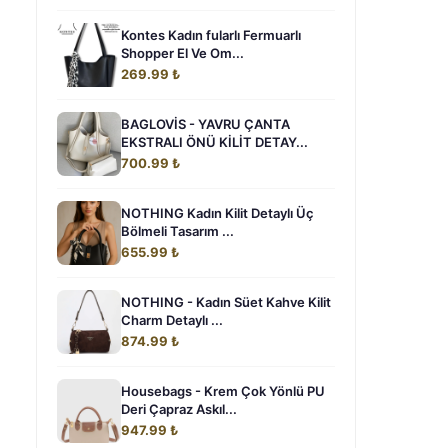
Kontes Kadın fularlı Fermuarlı
Shopper El Ve Om...
269.99 ₺
BAGLOVİS - YAVRU ÇANTA
EKSTRALI ÖNÜ KİLİT DETAY...
700.99 ₺
NOTHING Kadın Kilit Detaylı Üç
Bölmeli Tasarım ...
655.99 ₺
NOTHING - Kadın Süet Kahve Kilit
Charm Detaylı ...
874.99 ₺
Housebags - Krem Çok Yönlü PU
Deri Çapraz Askıl...
947.99 ₺