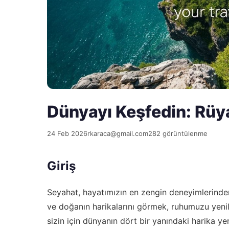
Dünyayı Keşfedin: Rüya
24 Feb 2026
rkaraca@gmail.com
282 görüntülenme
Giriş
Seyahat, hayatımızın en zengin deneyimlerinden b
ve doğanın harikalarını görmek, ruhumuzu yenil
sizin için dünyanın dört bir yanındaki harika y