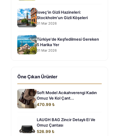
İsveç'in Gizli Hazineleri:
Stockholm'un Gizli Köşeleri
01 Mar 2026
Türkiye'de Keşfedilmesi Gereken
5 Harika Yer
01 Mar 2026
Öne Çıkan Ürünler
Soft Model Acıkahverengi Kadın
Omuz Ve Kol Çant...
470.99 ₺
LAUGH BAG Zincir Detaylı El Ve
Omuz Çantası
526.99 ₺