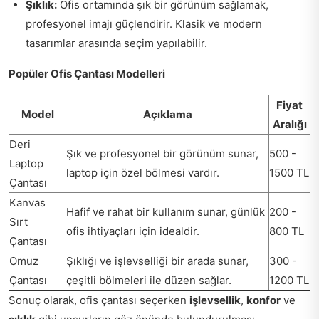
Şıklık:
Ofis ortamında şık bir görünüm sağlamak,
profesyonel imajı güçlendirir. Klasik ve modern
tasarımlar arasında seçim yapılabilir.
Popüler Ofis Çantası Modelleri
Fiyat
Model
Açıklama
Aralığı
Deri
Şık ve profesyonel bir görünüm sunar,
500 -
Laptop
laptop için özel bölmesi vardır.
1500 TL
Çantası
Kanvas
Hafif ve rahat bir kullanım sunar, günlük
200 -
Sırt
ofis ihtiyaçları için idealdir.
800 TL
Çantası
Omuz
Şıklığı ve işlevselliği bir arada sunar,
300 -
Çantası
çeşitli bölmeleri ile düzen sağlar.
1200 TL
Sonuç olarak, ofis çantası seçerken
işlevsellik
,
konfor
ve