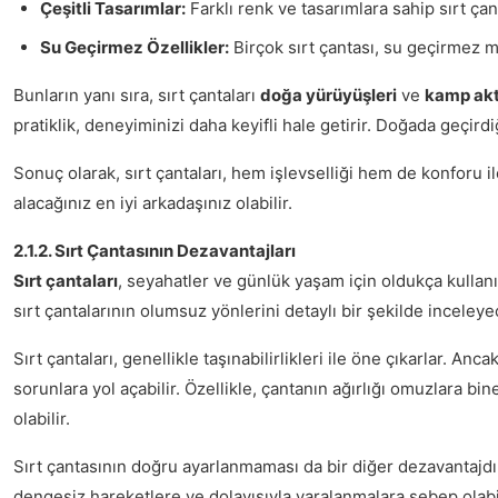
Çeşitli Tasarımlar:
Farklı renk ve tasarımlara sahip sırt çan
Su Geçirmez Özellikler:
Birçok sırt çantası, su geçirmez m
Bunların yanı sıra, sırt çantaları
doğa yürüyüşleri
ve
kamp akti
pratiklik, deneyiminizi daha keyifli hale getirir. Doğada geçird
Sonuç olarak, sırt çantaları, hem işlevselliği hem de konforu i
alacağınız en iyi arkadaşınız olabilir.
2.1.2. Sırt Çantasının Dezavantajları
Sırt çantaları
, seyahatler ve günlük yaşam için oldukça kullanı
sırt çantalarının olumsuz yönlerini detaylı bir şekilde inceleye
Sırt çantaları, genellikle taşınabilirlikleri ile öne çıkarlar. Anca
sorunlara yol açabilir. Özellikle, çantanın ağırlığı omuzlara b
olabilir.
Sırt çantasının doğru ayarlanmaması da bir diğer dezavantajdı
dengesiz hareketlere ve dolayısıyla yaralanmalara sebep olabilir