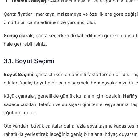
Taşıma kolaylığı:
Ayarlanabilir askılar ve ergonomik tasarım
Çanta fiyatları, markaya, malzemeye ve özelliklere göre değiş
ömürlü bir çanta edinmenize yardımcı olur.
Sonuç olarak,
çanta seçerken dikkat edilmesi gereken unsurlar
hale getirebilirsiniz.
3.1. Boyut Seçimi
Boyut Seçimi
, çanta alırken en önemli faktörlerden biridir. 
etkiler. Yanlış boyutta bir çanta seçmek, hem eşyalarınızı düz
Küçük çantalar, genellikle günlük kullanım için idealdir.
Hafif 
sadece cüzdan, telefon ve su şişesi gibi temel eşyalarınızı taş
ağrılarını önler.
Öte yandan, büyük çantalar daha fazla eşya taşıma kapasitesin
rahatlıkla yerleştirebileceğiniz geniş bir alana ihtiyaç duyars