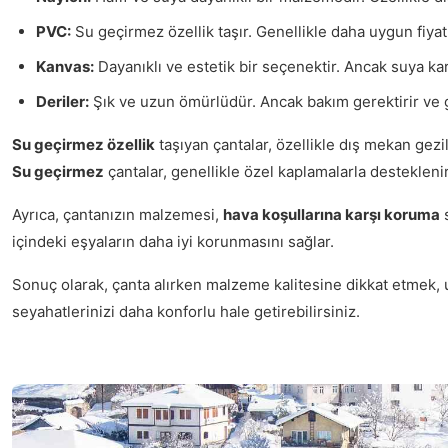
PVC:
Su geçirmez özellik taşır. Genellikle daha uygun fiyatlı
Kanvas:
Dayanıklı ve estetik bir seçenektir. Ancak suya karşı
Deriler:
Şık ve uzun ömürlüdür. Ancak bakım gerektirir ve g
Su geçirmez özellik
taşıyan çantalar, özellikle dış mekan gezil
Su geçirmez
çantalar, genellikle özel kaplamalarla desteklenir
Ayrıca, çantanızın malzemesi,
hava koşullarına karşı koruma
s
içindeki eşyaların daha iyi korunmasını sağlar.
Sonuç olarak, çanta alırken malzeme kalitesine dikkat etmek, 
seyahatlerinizi daha konforlu hale getirebilirsiniz.