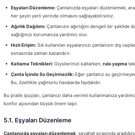
Eşyaları Düzenleme:
Çantanızda eşyaları düzenlemek, arad
her şeyin yerli yerinde olmasını sağlayabilirsiniz.
Ağırlık Dağılımı:
Çantanızın ağırlığını dengeli bir şekilde d
sağlığınızı korumanıza yardımcı olur.
Hızlı Erişim:
Sık kullanılan eşyalarınızı çantanızın dış ceple
esnasında zaman kazandırır.
Katlama Teknikleri:
Giysilerinizi katlarken,
rulo yapma
tek
Çanta İçinde Su Geçirmezlik:
Eğer çantanız su geçirmeyen
Bu, özellikle yağmurlu havalarda faydalıdır.
Bu pratik ipuçları, çantanızı daha verimli kullanmanıza yardımc
konfor açısından büyük önem taşır.
5.1. Eşyaları Düzenleme
Çantanızda eşyaları düzenlemek
, seyahat sırasında aradığın