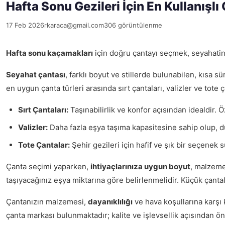
Hafta Sonu Gezileri İçin En Kullanışlı
17 Feb 2026
rkaraca@gmail.com
306 görüntülenme
Hafta sonu kaçamakları
için doğru çantayı seçmek, seyahatiniz
Seyahat çantası
, farklı boyut ve stillerde bulunabilen, kısa s
en uygun çanta türleri arasında sırt çantaları, valizler ve tote 
Sırt Çantaları:
Taşınabilirlik ve konfor açısından idealdir. Ö
Valizler:
Daha fazla eşya taşıma kapasitesine sahip olup, dü
Tote Çantalar:
Şehir gezileri için hafif ve şık bir seçenek s
Çanta seçimi yaparken,
ihtiyaçlarınıza uygun boyut
, malzeme
taşıyacağınız eşya miktarına göre belirlenmelidir. Küçük çantala
Çantanızın malzemesi,
dayanıklılığı
ve hava koşullarına karşı 
çanta markası bulunmaktadır; kalite ve işlevsellik açısından 