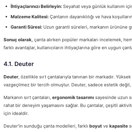
İhtiyaçlarınızı Belirleyin:
Seyahat veya günlük kullanım içi
Malzeme Kalitesi:
Çantanın dayanıklılığı ve hava koşulları
Garanti Süresi:
Uzun garanti süreleri, markanın ürününe gü
Sonuç olarak,
çanta alırken popüler markaları incelemek, hem
farklı avantajlar, kullanıcıların ihtiyaçlarına göre en uygun çant
4.1. Deuter
Deuter
, özellikle sırt çantalarıyla tanınan bir markadır. Yükse
vazgeçilmez bir tercih olmuştur. Deuter, sadece estetik değil,
Markanın sırt çantaları,
ergonomik tasarımı
sayesinde uzun sür
rahat bir deneyim yaşamasını sağlar. Bu çantalar, çeşitli aktivit
için idealdir.
Deuter'in sunduğu çanta modelleri, farklı
boyut
ve
kapasite
se