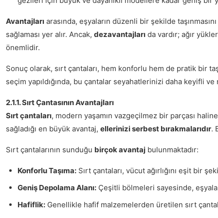
gezileri için büyük ve dayanıklı modellere kadar geniş bir
Avantajları
arasında, eşyaların düzenli bir şekilde taşınmasın
sağlaması yer alır. Ancak,
dezavantajları
da vardır; ağır yükle
önemlidir.
Sonuç olarak, sırt çantaları, hem konforlu hem de pratik bir 
seçim yapıldığında, bu çantalar seyahatlerinizi daha keyifli ve r
2.1.1. Sırt Çantasının Avantajları
Sırt çantaları
, modern yaşamın vazgeçilmez bir parçası haline g
sağladığı en büyük avantaj,
ellerinizi serbest bırakmalarıdır
. 
Sırt çantalarının sunduğu
birçok avantaj
bulunmaktadır:
Konforlu Taşıma:
Sırt çantaları, vücut ağırlığını eşit bir ş
Geniş Depolama Alanı:
Çeşitli bölmeleri sayesinde, eşyalar
Hafiflik:
Genellikle hafif malzemelerden üretilen sırt çantal