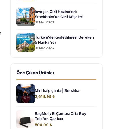
İsveç'in Gizli Hazineleri:
Stockholm'un Gizli Köşeleri
01 Mar 2026
n
Türkiye'de Keşfedilmesi Gereken
5 Harika Yer
01 Mar 2026
Öne Çıkan Ürünler
Mini kalp çanta | Bershka
2,614.99 ₺
BagMolly El Çantası Orta Boy
Telefon Çantası
500.99 ₺