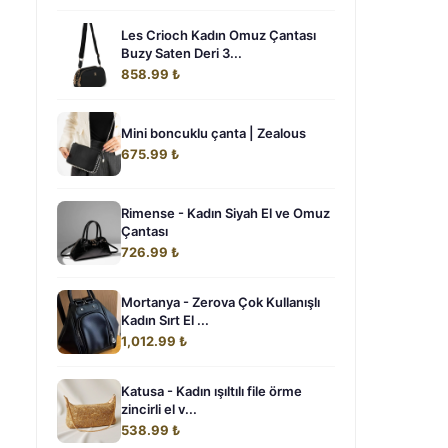
Les Crioch Kadın Omuz Çantası
Buzy Saten Deri 3...
858.99 ₺
Mini boncuklu çanta | Zealous
675.99 ₺
Rimense - Kadın Siyah El ve Omuz
Çantası
726.99 ₺
Mortanya - Zerova Çok Kullanışlı
Kadın Sırt El ...
1,012.99 ₺
Katusa - Kadın ışıltılı file örme
zincirli el v...
538.99 ₺