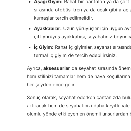
Aşağı Giyim:
Rahat bir pantolon ya da şort s
sırasında otobüs, tren ya da uçak gibi araç
kumaşlar tercih edilmelidir.
Ayakkabılar:
Uzun yürüyüşler için uygun aya
çift yürüyüş ayakkabısı, seyahatiniz boyunca
İç Giyim:
Rahat iç giyimler, seyahat sırasınd
termal iç giyim de tercih edebilirsiniz.
Ayrıca,
aksesuarlar
da seyahat sırasında önemli
hem stilinizi tamamlar hem de hava koşullarına
her şeyden önce gelir.
Sonuç olarak, seyahat ederken çantanızda bul
artıracak hem de seyahatinizi daha keyifli hale
olumlu yönde etkileyen en önemli unsurlardan bi