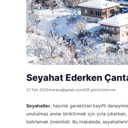
Seyahat Ederken Çant
27 Feb 2026
rkaraca@gmail.com
408 görüntülenme
Seyahatler
, hazırlık gerektiren keyifli deneyiml
unutulmaz anılar biriktirmek için yola çıkarke
belirlemek önemlidir. Bu makalede, seyahatler