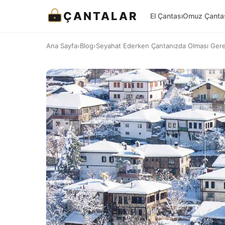
ÇANTALAR
El Çantası
Omuz Çanta
Ana Sayfa
›
Blog
›
Seyahat Ederken Çantanızda Olması Ger