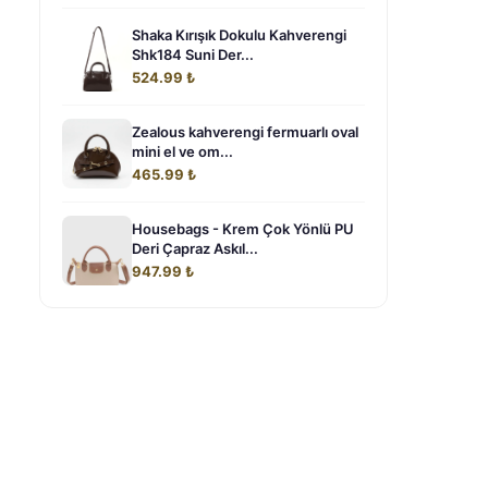
Shaka Kırışık Dokulu Kahverengi
Shk184 Suni Der...
524.99 ₺
Zealous kahverengi fermuarlı oval
mini el ve om...
465.99 ₺
Housebags - Krem Çok Yönlü PU
Deri Çapraz Askıl...
947.99 ₺