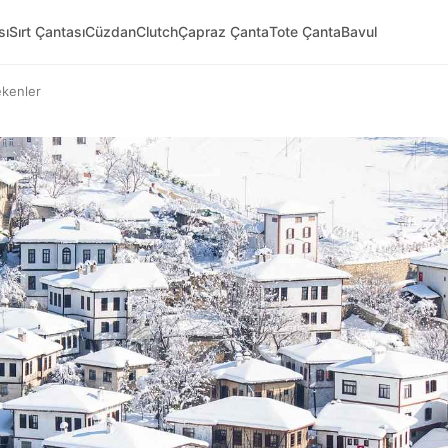
sı
Sırt Çantası
Cüzdan
Clutch
Çapraz Çanta
Tote Çanta
Bavul
ekenler