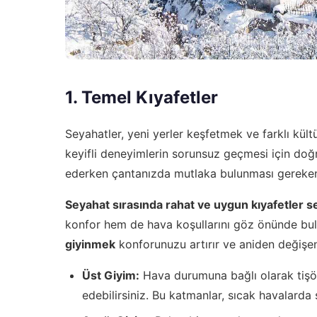
1. Temel Kıyafetler
Seyahatler, yeni yerler keşfetmek ve farklı kült
keyifli deneyimlerin sorunsuz geçmesi için doğ
ederken çantanızda mutlaka bulunması gereken t
Seyahat sırasında rahat ve uygun kıyafetler 
konfor hem de hava koşullarını göz önünde bulu
giyinmek
konforunuzu artırır ve aniden değişen
Üst Giyim:
Hava durumuna bağlı olarak tişör
edebilirsiniz. Bu katmanlar, sıcak havalarda 