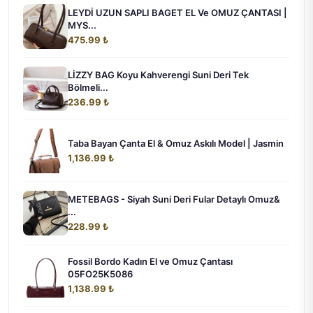
LEYDİ UZUN SAPLI BAGET EL Ve OMUZ ÇANTASI |
MYS...
475.99 ₺
LİZZY BAG Koyu Kahverengi Suni Deri Tek
Bölmeli...
236.99 ₺
Taba Bayan Çanta El & Omuz Askılı Model | Jasmin
1,136.99 ₺
METEBAGS - Siyah Suni Deri Fular Detaylı Omuz&
...
228.99 ₺
Fossil Bordo Kadın El ve Omuz Çantası
05FO25K5086
1,138.99 ₺