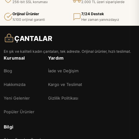
256-bit SSL koruması
2.000 TL üzeri siparişlerde
Orijinal Ürünler
7/24 Destek
%100 orijinal garanti
Her zaman yanınızdayız
ÇANTALAR
En şık ve kaliteli kadın çantaları, tek adreste. Orijinal ürünler, hızlı teslimat.
Kurumsal
Yardım
Blog
İade ve Değişim
Hakkımızda
Kargo ve Teslimat
Yeni Gelenler
Gizlilik Politikası
Popüler Ürünler
Bilgi