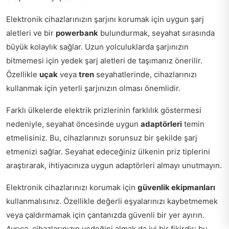
Elektronik cihazlarınızın şarjını korumak için uygun şarj
aletleri ve bir
powerbank
bulundurmak, seyahat sırasında
büyük kolaylık sağlar. Uzun yolculuklarda şarjınızın
bitmemesi için yedek şarj aletleri de taşımanız önerilir.
Özellikle
uçak
veya
tren
seyahatlerinde, cihazlarınızı
kullanmak için yeterli şarjınızın olması önemlidir.
Farklı ülkelerde elektrik prizlerinin farklılık göstermesi
nedeniyle, seyahat öncesinde uygun
adaptörleri
temin
etmelisiniz. Bu, cihazlarınızı sorunsuz bir şekilde şarj
etmenizi sağlar. Seyahat edeceğiniz ülkenin priz tiplerini
araştırarak, ihtiyacınıza uygun adaptörleri almayı unutmayın.
Elektronik cihazlarınızı korumak için
güvenlik ekipmanları
kullanmalısınız. Özellikle değerli eşyalarınızı kaybetmemek
veya çaldırmamak için çantanızda güvenli bir yer ayırın.
Ayrıca, cihazlarınızın yedeğini almak da iyi bir fikirdir; bu