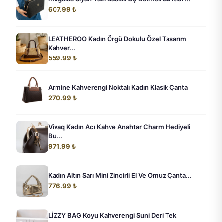
607.99 ₺
LEATHEROO Kadın Örgü Dokulu Özel Tasarım
Kahver...
559.99 ₺
Armine Kahverengi Noktalı Kadın Klasik Çanta
270.99 ₺
Vivaq Kadın Acı Kahve Anahtar Charm Hediyeli
Bu...
971.99 ₺
Kadın Altın Sarı Mini Zincirli El Ve Omuz Çanta...
776.99 ₺
LİZZY BAG Koyu Kahverengi Suni Deri Tek