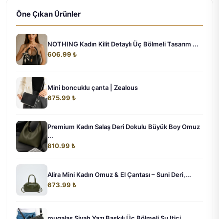
Öne Çıkan Ürünler
NOTHING Kadın Kilit Detaylı Üç Bölmeli Tasarım ...
606.99 ₺
Mini boncuklu çanta | Zealous
675.99 ₺
Premium Kadın Salaş Deri Dokulu Büyük Boy Omuz
...
810.99 ₺
Alira Mini Kadın Omuz & El Çantası – Suni Deri,...
673.99 ₺
mugalas Siyah Yazı Baskılı Üç Bölmeli Su Itici ...