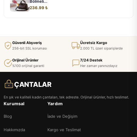
Bölmeli...
236.99 ₺
Güvenli Alışveriş
Ücretsiz Kargo
256-bit SSL koruması
2.000 TL üzeri siparişlerde
Orijinal Ürünler
7/24 Destek
%100 orijinal garanti
Her zaman yanınızdayız
ÇANTALAR
En şık ve kaliteli kadın çantaları, tek adreste. Orijinal ürünler, hızlı teslimat.
Kurumsal
Yardım
Blog
İade ve Değişim
Hakkımızda
Kargo ve Teslimat