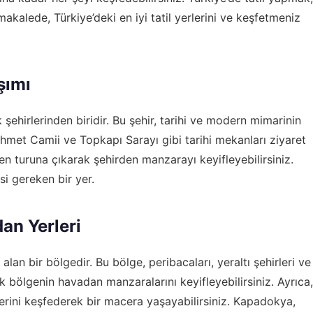
makalede, Türkiye’deki en iyi tatil yerlerini ve keşfetmeniz
şımı
 şehirlerinden biridir. Bu şehir, tarihi ve modern mimarinin
nahmet Camii ve Topkapı Sarayı gibi tarihi mekanları ziyaret
ken turuna çıkarak şehirden manzarayı keyifleyebilirsiniz.
si gereken bir yer.
an Yerleri
an bir bölgedir. Bu bölge, peribacaları, yeraltı şehirleri ve
k bölgenin havadan manzaralarını keyifleyebilirsiniz. Ayrıca,
lerini keşfederek bir macera yaşayabilirsiniz. Kapadokya,