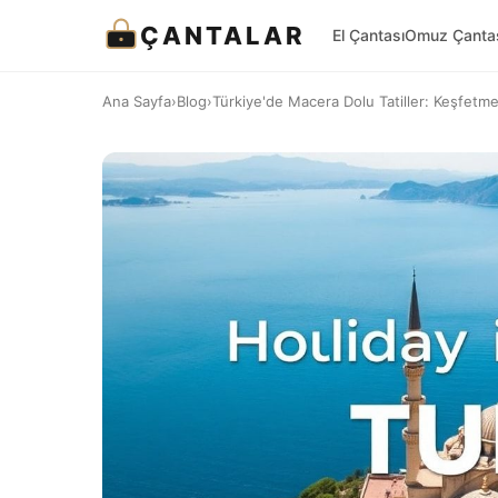
ÇANTALAR
El Çantası
Omuz Çanta
Ana Sayfa
›
Blog
›
Türkiye'de Macera Dolu Tatiller: Keşfetmek