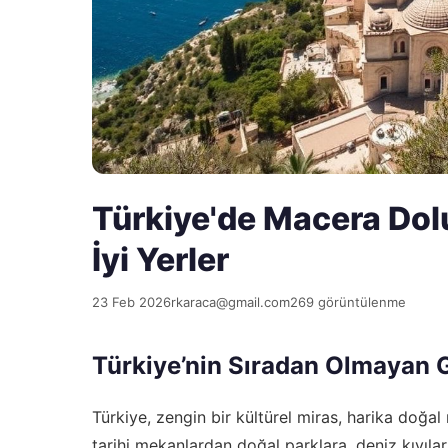
Türkiye'de Macera Dolu
İyi Yerler
23 Feb 2026
rkaraca@gmail.com
269 görüntülenme
Türkiye’nin Sıradan Olmayan G
Türkiye, zengin bir kültürel miras, harika doğal
tarihi mekanlardan doğal parklara, deniz kıyılar