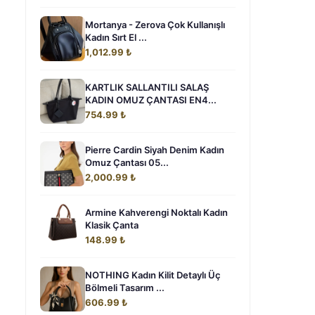
Mortanya - Zerova Çok Kullanışlı
Kadın Sırt El ...
1,012.99 ₺
KARTLIK SALLANTILI SALAŞ
KADIN OMUZ ÇANTASI EN4...
754.99 ₺
Pierre Cardin Siyah Denim Kadın
Omuz Çantası 05...
2,000.99 ₺
Armine Kahverengi Noktalı Kadın
Klasik Çanta
148.99 ₺
NOTHING Kadın Kilit Detaylı Üç
Bölmeli Tasarım ...
606.99 ₺