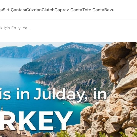
sı
Sırt Çantası
Cüzdan
Clutch
Çapraz Çanta
Tote Çanta
Bavul
 İçin En İyi Ye...