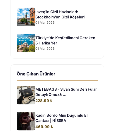
İsveç'in Gizli Hazineleri:
Stockholm'un Gizli Köşeleri
01 Mar 2026
Türkiye'de Keşfedilmesi Gereken
5 Harika Yer
01 Mar 2026
Öne Çıkan Ürünler
METEBAGS - Siyah Suni Deri Fular
Detaylı Omuz& ...
228.99 ₺
Kadın Bordo Mini Düğümlü El
Çantası | NİSSEA
469.99 ₺