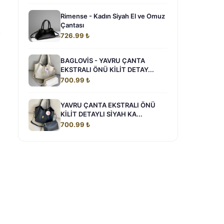
Rimense - Kadın Siyah El ve Omuz
Çantası
y
726.99 ₺
BAGLOVİS - YAVRU ÇANTA
EKSTRALI ÖNÜ KİLİT DETAY...
700.99 ₺
YAVRU ÇANTA EKSTRALI ÖNÜ
KİLİT DETAYLI SİYAH KA...
700.99 ₺