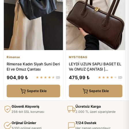
Rimense
MYSTOBAG
Rimense Kadın Siyah Suni Deri
LEYDİ UZUN SAPLI BAGET EL
El ve Omuz Çantası
Ve OMUZ ÇANTASI |
MYSTOBAG
904,99 ₺
475,99 ₺
★★★★★
(0)
★★★★★
(0)
Sepete Ekle
Sepete Ekle
Güvenli Alışveriş
Ücretsiz Kargo
256-bit SSL koruması
2.000 TL üzeri siparişlerde
Orijinal Ürünler
7/24 Destek
%100 orijinal garanti
Her zaman yanınızdayız