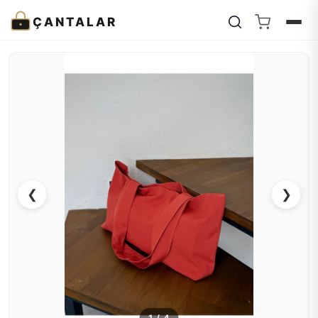
ÇANTALAR
❮
❯