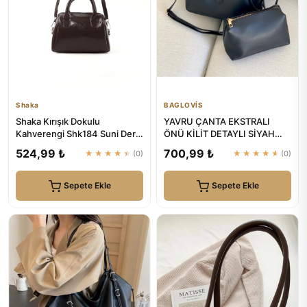
Shaka
BAGLOVİS
Shaka Kırışık Dokulu
YAVRU ÇANTA EKSTRALI
Kahverengi Shk184 Suni Deri
ÖNÜ KİLİT DETAYLI SİYAH
,Fermuarlı Tek Bölmeli ,Askı...
KADIN OMUZ ÇANTASI |
524,99 ₺
700,99 ₺
★★★★★
(0)
★★★★★
(0)
BAGLOVİS
Sepete Ekle
Sepete Ekle