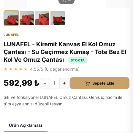
1
/
4
LUNAFEL
LUNAFEL - Kiremit Kanvas El Kol Omuz
Çantası - Su Geçirmez Kumaş - Tote Bez El
Kol Ve Omuz Çantası
STOKTA
★★★★★
4.55
/5 (
0
değerlendirme)
592,99 ₺
−
+
Sepete Ekle
Şık ve fonksiyonel LUNAFEL Omuz Çantası. Geniş iç hacim ile
tüm eşyalarınızı düzenli taşıyın.
Ürün Açıklaması