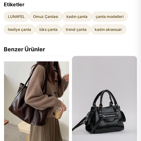
Etiketler
LUNAFEL
Omuz Çantası
kadın çanta
çanta modelleri
hediye çanta
lüks çanta
trend çanta
kadın aksesuar
Benzer Ürünler