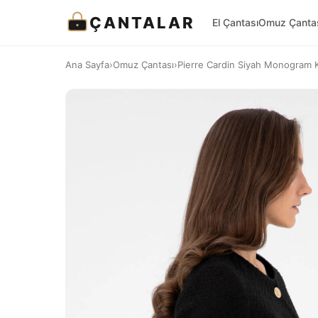
ÇANTALAR
El Çantası
Omuz Çanta
Ana Sayfa
›
Omuz Çantası
›
Pierre Cardin Siyah Monogram K