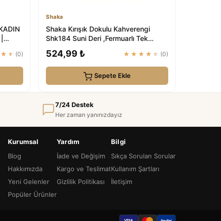
Shaka
KADIN
Shaka Kırışık Dokulu Kahverengi
|
Shk184 Suni Deri ,Fermuarlı Tek
Bölmeli ,Askı...
524,99 ₺
★★★
(0)
★★★★★
(0)
Sepete Ekle
7/24 Destek
Her zaman yanınızdayız
Kurumsal
Yardım
Bilgi
Blog
İade ve Değişim
Sıkça Sorulan Sorular
Hakkımızda
Kargo ve Teslimat
Kullanım Şartları
Yeni Gelenler
Gizlilik Politikası
İletişim
Popüler Ürünler
VISA
PayPal