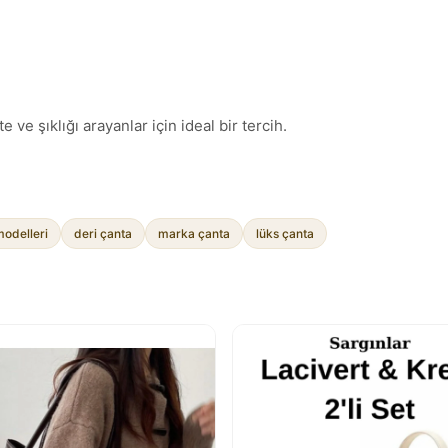
ve şıklığı arayanlar için ideal bir tercih.
modelleri
deri çanta
marka çanta
lüks çanta