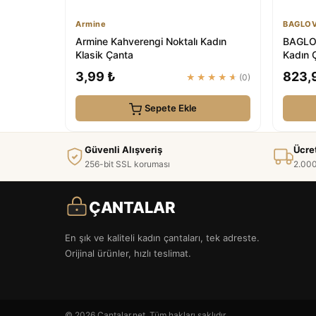
Armine
BAGLOV
Armine Kahverengi Noktalı Kadın
BAGLOV
Klasik Çanta
Kadın 
3,99 ₺
823,
★★★★★
(0)
Sepete Ekle
Güvenli Alışveriş
Ücre
256-bit SSL koruması
2.000
ÇANTALAR
En şık ve kaliteli kadın çantaları, tek adreste.
Orijinal ürünler, hızlı teslimat.
© 2026 Cantalar.net. Tüm hakları saklıdır.