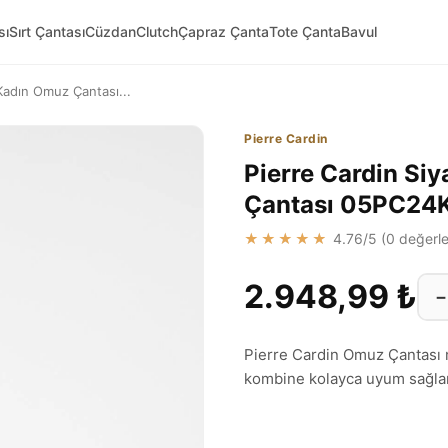
sı
Sırt Çantası
Cüzdan
Clutch
Çapraz Çanta
Tote Çanta
Bavul
adın Omuz Çantası...
Pierre Cardin
Pierre Cardin S
Çantası 05PC24
★★★★★
4.76
/5 (
0
değerle
2.948,99 ₺
−
Pierre Cardin Omuz Çantası m
kombine kolayca uyum sağlar