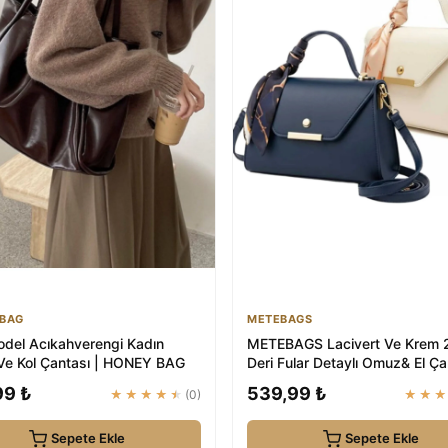
BAG
METEBAGS
odel Acıkahverengi Kadın
METEBAGS Lacivert Ve Krem 2'
e Kol Çantası | HONEY BAG
Deri Fular Detaylı Omuz& El Ça
99 ₺
539,99 ₺
★★★★★
(0)
★★
Sepete Ekle
Sepete Ekle