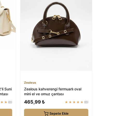
Zealous
li Suni
Zealous kahverengi fermuarlı oval
ntası
mini el ve omuz çantası
465,99 ₺
★★★
(0)
★★★★★
(0)
Sepete Ekle