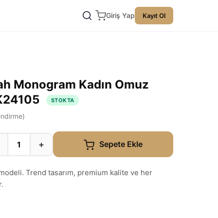
Giriş Yap
Kayıt Ol
iyah Monogram Kadın Omuz
K24105
STOKTA
ndirme)
+
Sepete Ekle
odeli. Trend tasarım, premium kalite ve her
.