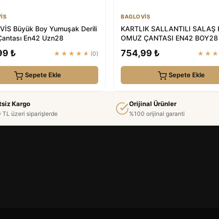
İS
BAGLOVİS
İS Büyük Boy Yumuşak Derili
KARTLIK SALLANTILI SALAŞ 
Çantası En42 Uzn28
OMUZ ÇANTASI EN42 BOY28 
BAGLOVİS
99 ₺
754,99 ₺
★★★★★
(0)
★★
Sepete Ekle
Sepete Ekle
tsiz Kargo
Orijinal Ürünler
 TL üzeri siparişlerde
%100 orijinal garanti