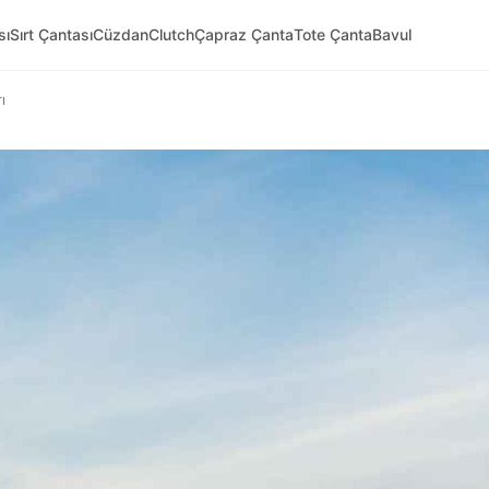
sı
Sırt Çantası
Cüzdan
Clutch
Çapraz Çanta
Tote Çanta
Bavul
ı