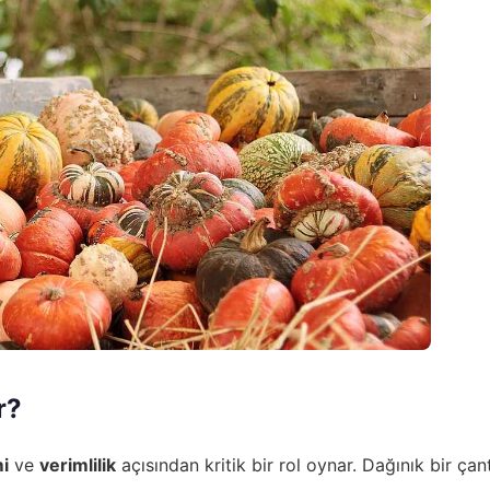
r?
i
ve
verimlilik
açısından kritik bir rol oynar. Dağınık bir ça