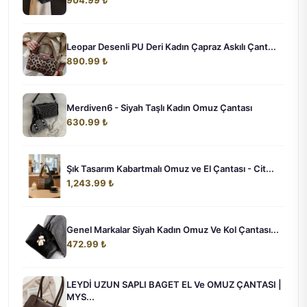
904.99 ₺
Leopar Desenli PU Deri Kadın Çapraz Askılı Çant...
890.99 ₺
Merdiven6 - Siyah Taşlı Kadın Omuz Çantası
630.99 ₺
Şık Tasarım Kabartmalı Omuz ve El Çantası - Cit...
1,243.99 ₺
Genel Markalar Siyah Kadın Omuz Ve Kol Çantası...
472.99 ₺
LEYDİ UZUN SAPLI BAGET EL Ve OMUZ ÇANTASI |
MYS...