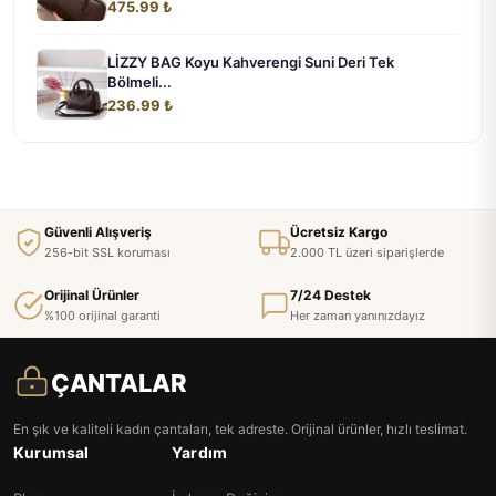
475.99 ₺
LİZZY BAG Koyu Kahverengi Suni Deri Tek
Bölmeli...
236.99 ₺
Güvenli Alışveriş
Ücretsiz Kargo
256-bit SSL koruması
2.000 TL üzeri siparişlerde
Orijinal Ürünler
7/24 Destek
%100 orijinal garanti
Her zaman yanınızdayız
ÇANTALAR
En şık ve kaliteli kadın çantaları, tek adreste. Orijinal ürünler, hızlı teslimat.
Kurumsal
Yardım