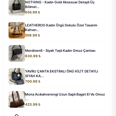
NOTHING - Kadın Gold Aksesuar Detaylı Üç
Bölmel...
655.99 ₺
LEATHEROO Kadın Örgü Dokulu Özel Tasarım
Kahver...
559.99 ₺
Merdiven6 - Siyah Taşlı Kadın Omuz Çantası
630.99 ₺
YAVRU ÇANTA EKSTRALI ÖNÜ KİLİT DETAYLI
SİYAH KA...
700.99 ₺
Mona Acıkahverengi Uzun Saplı Baget El Ve Omuz
...
423.99 ₺