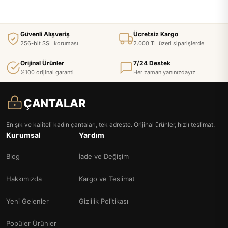
Güvenli Alışveriş
Ücretsiz Kargo
256-bit SSL koruması
2.000 TL üzeri siparişlerde
Orijinal Ürünler
7/24 Destek
%100 orijinal garanti
Her zaman yanınızdayız
ÇANTALAR
En şık ve kaliteli kadın çantaları, tek adreste. Orijinal ürünler, hızlı teslimat.
Kurumsal
Yardım
Blog
İade ve Değişim
Hakkımızda
Kargo ve Teslimat
Yeni Gelenler
Gizlilik Politikası
Popüler Ürünler