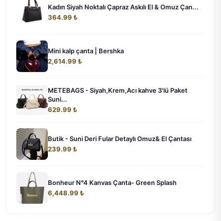
Kadın Siyah Noktalı Çapraz Askılı El & Omuz Çan...
364.99 ₺
Mini kalp çanta | Bershka
2,614.99 ₺
METEBAGS - Siyah,Krem,Acı kahve 3'lü Paket
Suni...
629.99 ₺
Butik - Suni Deri Fular Detaylı Omuz& El Çantası
239.99 ₺
Bonheur N°4 Kanvas Çanta- Green Splash
6,448.99 ₺