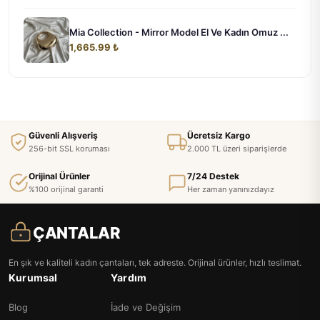
Mia Collection - Mirror Model El Ve Kadın Omuz ...
1,665.99 ₺
Güvenli Alışveriş
Ücretsiz Kargo
256-bit SSL koruması
2.000 TL üzeri siparişlerde
Orijinal Ürünler
7/24 Destek
%100 orijinal garanti
Her zaman yanınızdayız
ÇANTALAR
En şık ve kaliteli kadın çantaları, tek adreste. Orijinal ürünler, hızlı teslimat.
Kurumsal
Yardım
Blog
İade ve Değişim