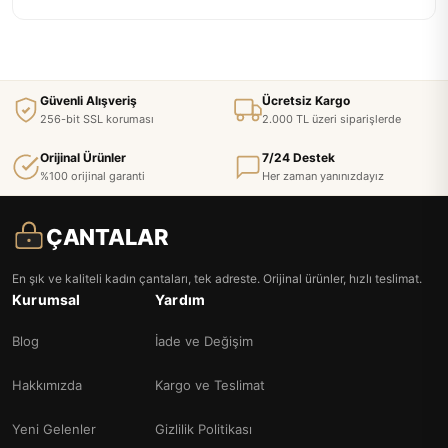
Güvenli Alışveriş
Ücretsiz Kargo
256-bit SSL koruması
2.000 TL üzeri siparişlerde
Orijinal Ürünler
7/24 Destek
%100 orijinal garanti
Her zaman yanınızdayız
ÇANTALAR
En şık ve kaliteli kadın çantaları, tek adreste. Orijinal ürünler, hızlı teslimat.
Kurumsal
Yardım
Blog
İade ve Değişim
Hakkımızda
Kargo ve Teslimat
Yeni Gelenler
Gizlilik Politikası