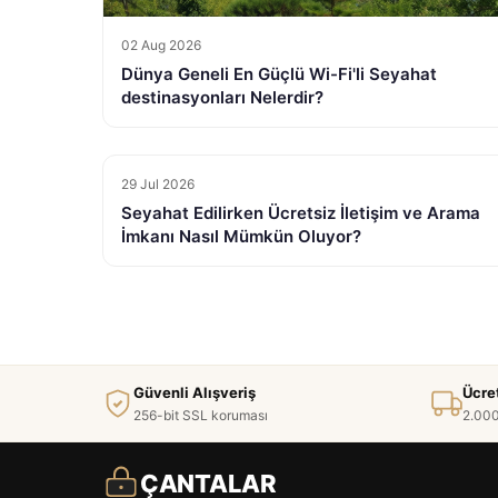
02 Aug 2026
Dünya Geneli En Güçlü Wi-Fi'li Seyahat
destinasyonları Nelerdir?
29 Jul 2026
Seyahat Edilirken Ücretsiz İletişim ve Arama
İmkanı Nasıl Mümkün Oluyor?
Güvenli Alışveriş
Ücre
256-bit SSL koruması
2.000
ÇANTALAR