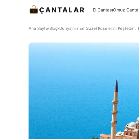
ÇANTALAR
El Çantası
Omuz Çanta
Ana Sayfa
›
Blog
›
Dünya'nın En Güzel Köşelerini Keşfedin: Tü