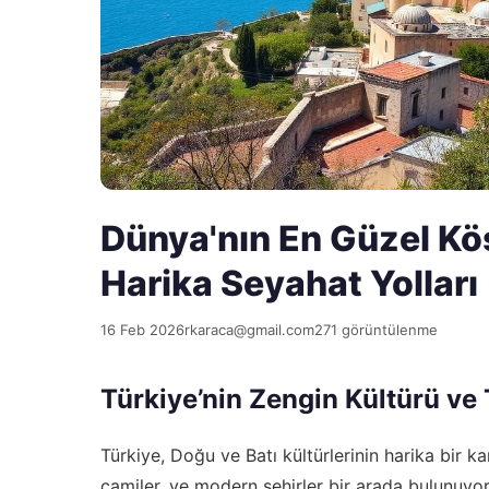
Dünya'nın En Güzel Köş
Harika Seyahat Yolları
16 Feb 2026
rkaraca@gmail.com
271 görüntülenme
Türkiye’nin Zengin Kültürü ve 
Türkiye, Doğu ve Batı kültürlerinin harika bir kar
camiler, ve modern şehirler bir arada bulunuyor. 