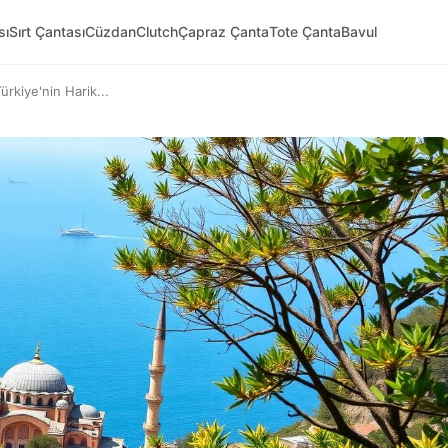
sı
Sırt Çantası
Cüzdan
Clutch
Çapraz Çanta
Tote Çanta
Bavul
rkiye'nin Harik...