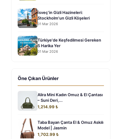
İsveç'in Gizli Hazineleri:
Stockholm'un Gizli Köşeleri
01 Mar 2026
Türkiye'de Keşfedilmesi Gereken
5 Harika Yer
01 Mar 2026
Öne Çıkan Ürünler
Alira Mini Kadın Omuz & El Çantası
– Suni Deri,...
1,214.99 ₺
Taba Bayan Çanta El & Omuz Askılı
Model | Jasmin
1,702.99 ₺