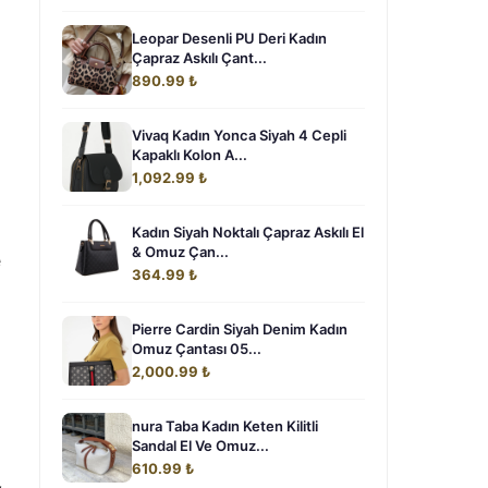
Leopar Desenli PU Deri Kadın
Çapraz Askılı Çant...
890.99 ₺
Vivaq Kadın Yonca Siyah 4 Cepli
Kapaklı Kolon A...
1,092.99 ₺
Kadın Siyah Noktalı Çapraz Askılı El
& Omuz Çan...
e
364.99 ₺
Pierre Cardin Siyah Denim Kadın
Omuz Çantası 05...
2,000.99 ₺
nura Taba Kadın Keten Kilitli
Sandal El Ve Omuz...
610.99 ₺
,