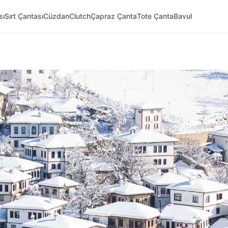
sı
Sırt Çantası
Cüzdan
Clutch
Çapraz Çanta
Tote Çanta
Bavul