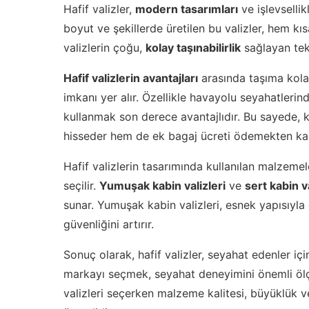
Hafif valizler,
modern tasarımları
ve işlevsellikl
boyut ve şekillerde üretilen bu valizler, hem kıs
valizlerin çoğu,
kolay taşınabilirlik
sağlayan teker
Hafif valizlerin avantajları
arasında taşıma kolay
imkanı yer alır. Özellikle havayolu seyahatlerind
kullanmak son derece avantajlıdır. Bu sayede, 
hisseder hem de ek bagaj ücreti ödemekten kaçı
Hafif valizlerin tasarımında kullanılan malzemel
seçilir.
Yumuşak kabin valizleri
ve
sert kabin va
sunar. Yumuşak kabin valizleri, esnek yapısıyla d
güvenliğini artırır.
Sonuç olarak, hafif valizler, seyahat edenler i
markayı seçmek, seyahat deneyimini önemli ölçüde 
valizleri seçerken malzeme kalitesi, büyüklük 