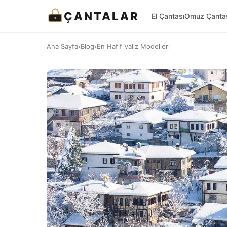
ÇANTALAR
El Çantası
Omuz Çanta
Ana Sayfa
›
Blog
›
En Hafif Valiz Modelleri