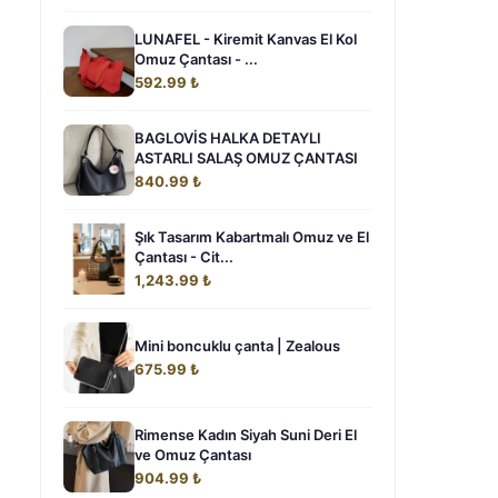
LUNAFEL - Kiremit Kanvas El Kol
Omuz Çantası - ...
592.99 ₺
BAGLOVİS HALKA DETAYLI
ASTARLI SALAŞ OMUZ ÇANTASI
840.99 ₺
Şık Tasarım Kabartmalı Omuz ve El
Çantası - Cit...
1,243.99 ₺
Mini boncuklu çanta | Zealous
675.99 ₺
Rimense Kadın Siyah Suni Deri El
ve Omuz Çantası
904.99 ₺