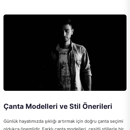
Çanta Modelleri ve Stil Önerileri
Günlük hayatımızda şıklığı artırmak için doğru çanta seçimi
oldukça önemlidir. Farklı çanta modelleri, çeşitli stillerle bir