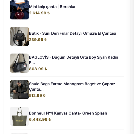
Mini kalp çanta | Bershka
2,614.99 ₺
Butik - Suni Deri Fular Detaylı Omuz& El Çantası
239.99 ₺
BAGLOVİS - Düğüm Detaylı Orta Boy Siyah Kadın
F...
808.99 ₺
Shule Bags Farme Monogram Baget ve Çapraz
Çanta...
512.99 ₺
Bonheur N°4 Kanvas Çanta- Green Splash
6,448.99 ₺