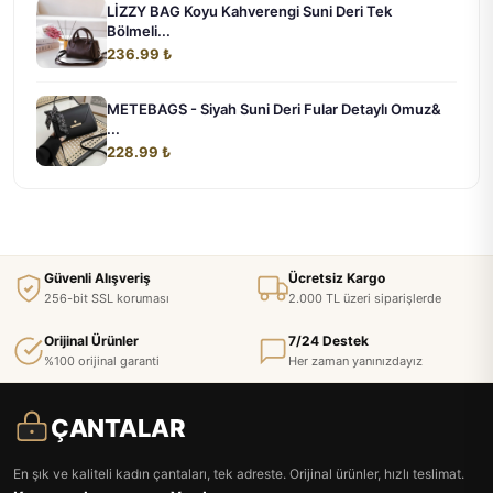
LİZZY BAG Koyu Kahverengi Suni Deri Tek
Bölmeli...
236.99 ₺
METEBAGS - Siyah Suni Deri Fular Detaylı Omuz&
...
228.99 ₺
Güvenli Alışveriş
Ücretsiz Kargo
256-bit SSL koruması
2.000 TL üzeri siparişlerde
Orijinal Ürünler
7/24 Destek
%100 orijinal garanti
Her zaman yanınızdayız
ÇANTALAR
En şık ve kaliteli kadın çantaları, tek adreste. Orijinal ürünler, hızlı teslimat.