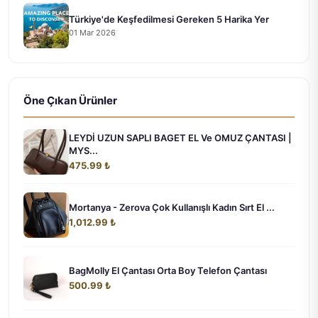
Türkiye'de Keşfedilmesi Gereken 5 Harika Yer
01 Mar 2026
Öne Çıkan Ürünler
LEYDİ UZUN SAPLI BAGET EL Ve OMUZ ÇANTASI |
MYS...
475.99 ₺
Mortanya - Zerova Çok Kullanışlı Kadın Sırt El ...
1,012.99 ₺
BagMolly El Çantası Orta Boy Telefon Çantası
500.99 ₺