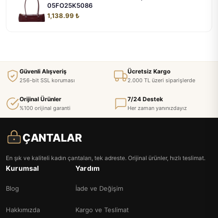
05FO25K5086
1,138.99 ₺
Güvenli Alışveriş
Ücretsiz Kargo
256-bit SSL koruması
2.000 TL üzeri siparişlerde
Orijinal Ürünler
7/24 Destek
%100 orijinal garanti
Her zaman yanınızdayız
ÇANTALAR
En şık ve kaliteli kadın çantaları, tek adreste. Orijinal ürünler, hızlı teslimat.
Kurumsal
Yardım
Blog
İade ve Değişim
Hakkımızda
Kargo ve Teslimat