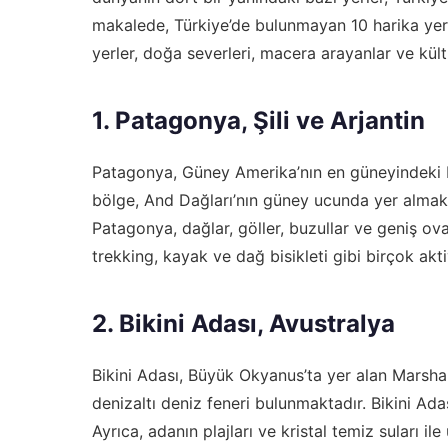
makalede, Türkiye’de bulunmayan 10 harika yerin
yerler, doğa severleri, macera arayanlar ve kü
1. Patagonya, Şili ve Arjantin
Patagonya, Güney Amerika’nın en güneyindeki bö
bölge, And Dağları’nın güney ucunda yer almakta
Patagonya, dağlar, göller, buzullar ve geniş oval
trekking, kayak ve dağ bisikleti gibi birçok aktiv
2. Bikini Adası, Avustralya
Bikini Adası, Büyük Okyanus’ta yer alan Marshal
denizaltı deniz feneri bulunmaktadır. Bikini Adası
Ayrıca, adanın plajları ve kristal temiz suları il