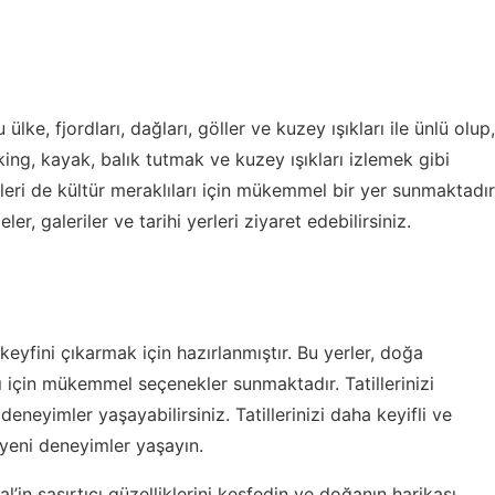
lke, fjordları, dağları, göller ve kuzey ışıkları ile ünlü olup,
kking, kayak, balık tutmak ve kuzey ışıkları izlemek gibi
irleri de kültür meraklıları için mükemmel bir yer sunmaktadır
r, galeriler ve tarihi yerleri ziyaret edebilirsiniz.
keyfini çıkarmak için hazırlanmıştır. Bu yerler, doğa
ı için mükemmel seçenekler sunmaktadır. Tatillerinizi
deneyimler yaşayabilirsiniz. Tatillerinizi daha keyifli ve
e yeni deneyimler yaşayın.
’in şaşırtıcı güzelliklerini keşfedin ve
doğanın harikası