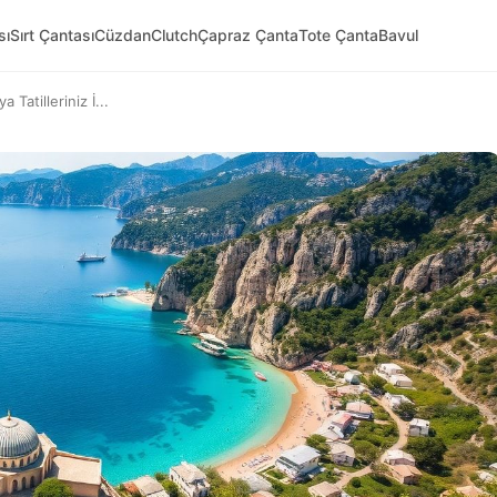
sı
Sırt Çantası
Cüzdan
Clutch
Çapraz Çanta
Tote Çanta
Bavul
Tatilleriniz İ...