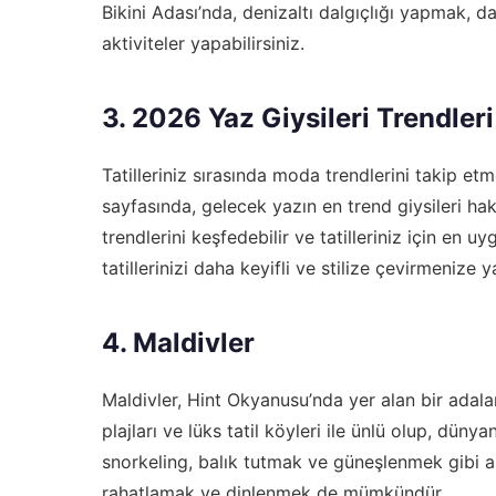
Bikini Adası’nda, denizaltı dalgıçlığı yapmak, d
aktiviteler yapabilirsiniz.
3. 2026 Yaz Giysileri Trendler
Tatilleriniz sırasında moda trendlerini takip e
sayfasında, gelecek yazın en trend giysileri ha
trendlerini keşfedebilir ve tatilleriniz için en u
tatillerinizi daha keyifli ve stilize çevirmenize 
4. Maldivler
Maldivler, Hint Okyanusu’nda yer alan bir adala
plajları ve lüks tatil köyleri ile ünlü olup, dünya
snorkeling, balık tutmak ve güneşlenmek gibi akti
rahatlamak ve dinlenmek de mümkündür.