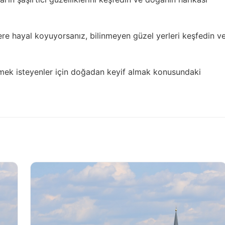
lere hayal koyuyorsanız,
bilinmeyen güzel yerleri keşfedin
v
mek isteyenler için
doğadan keyif almak
konusundaki