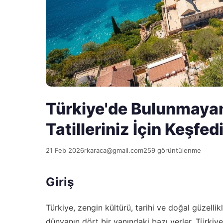
Türkiye'de Bulunmayan
Tatilleriniz İçin Keşfed
21 Feb 2026
rkaraca@gmail.com
259 görüntülenme
Giriş
Türkiye, zengin kültürü, tarihi ve doğal güzellik
dünyanın dört bir yanındaki bazı yerler, Türki