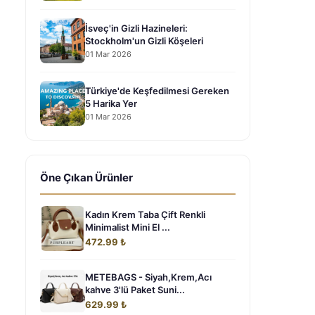
İsveç'in Gizli Hazineleri:
Stockholm'un Gizli Köşeleri
01 Mar 2026
Türkiye'de Keşfedilmesi Gereken
5 Harika Yer
01 Mar 2026
Öne Çıkan Ürünler
Kadın Krem Taba Çift Renkli
Minimalist Mini El ...
472.99 ₺
METEBAGS - Siyah,Krem,Acı
kahve 3'lü Paket Suni...
629.99 ₺