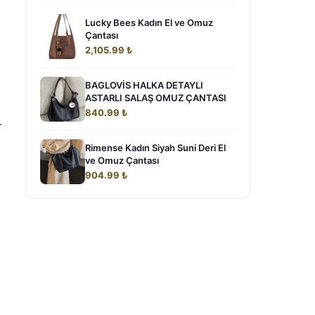
Lucky Bees Kadın El ve Omuz
Çantası
2,105.99 ₺
BAGLOVİS HALKA DETAYLI
ASTARLI SALAŞ OMUZ ÇANTASI
840.99 ₺
.
Rimense Kadın Siyah Suni Deri El
ve Omuz Çantası
904.99 ₺