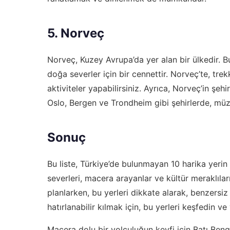
5. Norveç
Norveç, Kuzey Avrupa’da yer alan bir ülkedir. Bu ü
doğa severler için bir cennettir. Norveç’te, tre
aktiviteler yapabilirsiniz. Ayrıca, Norveç’in şeh
Oslo, Bergen ve Trondheim gibi şehirlerde, müzele
Sonuç
Bu liste, Türkiye’de bulunmayan 10 harika yerin 
severleri, macera arayanlar ve kültür meraklılar
planlarken, bu yerleri dikkate alarak, benzersiz 
hatırlanabilir kılmak için, bu yerleri keşfedin v
Macera dolu bir yolculuğun keyfi için Batı Bengal