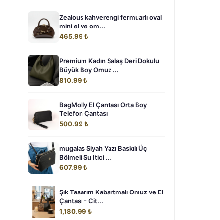
Zealous kahverengi fermuarlı oval
mini el ve om...
465.99 ₺
Premium Kadın Salaş Deri Dokulu
Büyük Boy Omuz ...
810.99 ₺
BagMolly El Çantası Orta Boy
Telefon Çantası
500.99 ₺
mugalas Siyah Yazı Baskılı Üç
Bölmeli Su Itici ...
607.99 ₺
Şık Tasarım Kabartmalı Omuz ve El
Çantası - Cit...
1,180.99 ₺