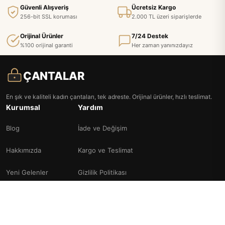
Güvenli Alışveriş
Ücretsiz Kargo
256-bit SSL koruması
2.000 TL üzeri siparişlerde
Orijinal Ürünler
7/24 Destek
%100 orijinal garanti
Her zaman yanınızdayız
ÇANTALAR
En şık ve kaliteli kadın çantaları, tek adreste. Orijinal ürünler, hızlı teslimat.
Kurumsal
Yardım
Blog
İade ve Değişim
Hakkımızda
Kargo ve Teslimat
Yeni Gelenler
Gizlilik Politikası
Popüler Ürünler
Bilgi