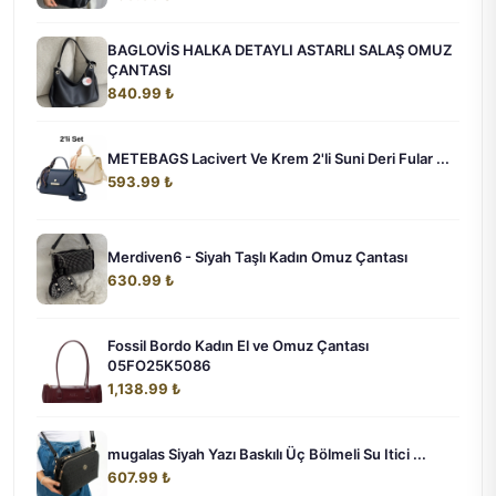
BAGLOVİS HALKA DETAYLI ASTARLI SALAŞ OMUZ
ÇANTASI
840.99 ₺
METEBAGS Lacivert Ve Krem 2'li Suni Deri Fular ...
593.99 ₺
Merdiven6 - Siyah Taşlı Kadın Omuz Çantası
630.99 ₺
Fossil Bordo Kadın El ve Omuz Çantası
05FO25K5086
1,138.99 ₺
mugalas Siyah Yazı Baskılı Üç Bölmeli Su Itici ...
607.99 ₺