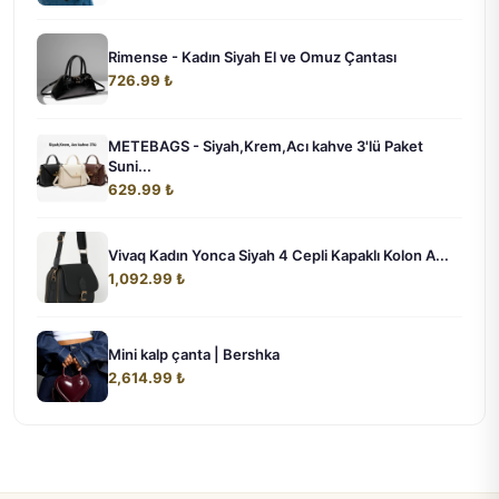
Rimense - Kadın Siyah El ve Omuz Çantası
726.99 ₺
METEBAGS - Siyah,Krem,Acı kahve 3'lü Paket
Suni...
629.99 ₺
Vivaq Kadın Yonca Siyah 4 Cepli Kapaklı Kolon A...
1,092.99 ₺
Mini kalp çanta | Bershka
2,614.99 ₺