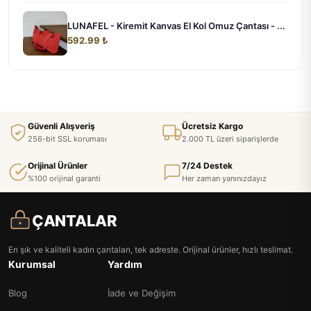
LUNAFEL - Kiremit Kanvas El Kol Omuz Çantası - ...
592.99 ₺
Güvenli Alışveriş
Ücretsiz Kargo
256-bit SSL koruması
2.000 TL üzeri siparişlerde
Orijinal Ürünler
7/24 Destek
%100 orijinal garanti
Her zaman yanınızdayız
ÇANTALAR
En şık ve kaliteli kadın çantaları, tek adreste. Orijinal ürünler, hızlı teslimat.
Kurumsal
Yardım
Blog
İade ve Değişim