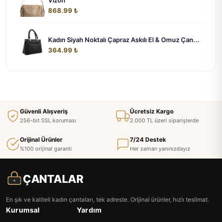
Vizon
868.99 ₺
Kadın Siyah Noktalı Çapraz Askılı El & Omuz Çan...
364.99 ₺
Güvenli Alışveriş
Ücretsiz Kargo
256-bit SSL koruması
2.000 TL üzeri siparişlerde
Orijinal Ürünler
7/24 Destek
%100 orijinal garanti
Her zaman yanınızdayız
ÇANTALAR
En şık ve kaliteli kadın çantaları, tek adreste. Orijinal ürünler, hızlı teslimat.
Kurumsal
Yardım