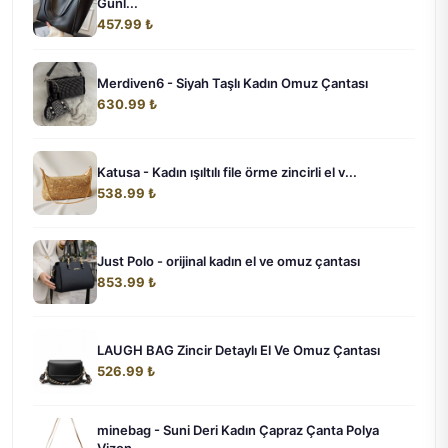
Günl...
457.99 ₺
Merdiven6 - Siyah Taşlı Kadın Omuz Çantası
630.99 ₺
Katusa - Kadın ışıltılı file örme zincirli el v...
538.99 ₺
Just Polo - orijinal kadın el ve omuz çantası
853.99 ₺
LAUGH BAG Zincir Detaylı El Ve Omuz Çantası
526.99 ₺
minebag - Suni Deri Kadın Çapraz Çanta Polya