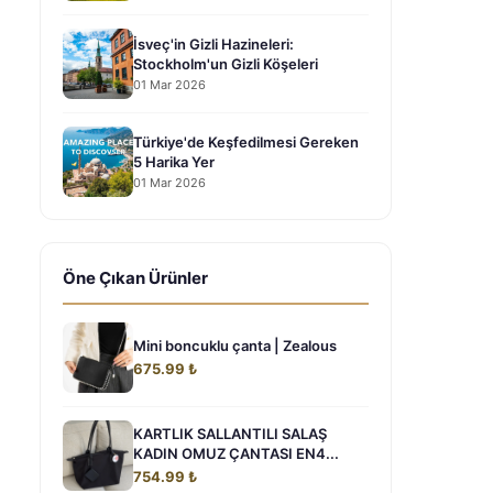
İsveç'in Gizli Hazineleri:
Stockholm'un Gizli Köşeleri
01 Mar 2026
Türkiye'de Keşfedilmesi Gereken
5 Harika Yer
01 Mar 2026
Öne Çıkan Ürünler
Mini boncuklu çanta | Zealous
675.99 ₺
KARTLIK SALLANTILI SALAŞ
KADIN OMUZ ÇANTASI EN4...
754.99 ₺