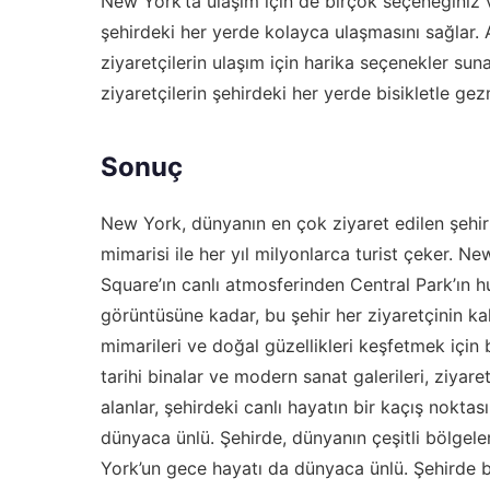
New York’ta ulaşım için de birçok seçeneğiniz v
şehirdeki her yerde kolayca ulaşmasını sağlar. 
ziyaretçilerin ulaşım için harika seçenekler suna
ziyaretçilerin şehirdeki her yerde bisikletle gez
Sonuç
New York, dünyanın en çok ziyaret edilen şehirler
mimarisi ile her yıl milyonlarca turist çeker. Ne
Square’ın canlı atmosferinden Central Park’ın hu
görüntüsüne kadar, bu şehir her ziyaretçinin kalb
mimarileri ve doğal güzellikleri keşfetmek için
tarihi binalar ve modern sanat galerileri, ziyaret
alanlar, şehirdeki canlı hayatın bir kaçış nokt
dünyaca ünlü. Şehirde, dünyanın çeşitli bölgele
York’un gece hayatı da dünyaca ünlü. Şehirde bu