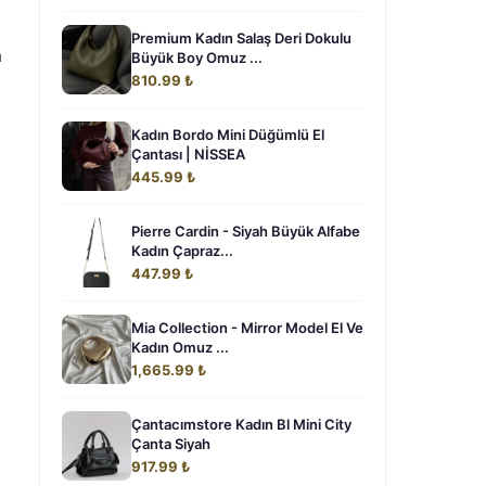
Premium Kadın Salaş Deri Dokulu
a
Büyük Boy Omuz ...
810.99 ₺
Kadın Bordo Mini Düğümlü El
Çantası | NİSSEA
445.99 ₺
Pierre Cardin - Siyah Büyük Alfabe
Kadın Çapraz...
447.99 ₺
Mia Collection - Mirror Model El Ve
Kadın Omuz ...
1,665.99 ₺
Çantacımstore Kadın Bl Mini City
Çanta Siyah
917.99 ₺