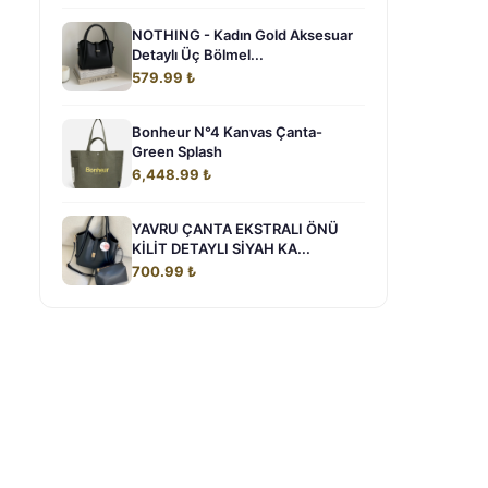
NOTHING - Kadın Gold Aksesuar
Detaylı Üç Bölmel...
579.99 ₺
Bonheur N°4 Kanvas Çanta-
Green Splash
6,448.99 ₺
YAVRU ÇANTA EKSTRALI ÖNÜ
KİLİT DETAYLI SİYAH KA...
700.99 ₺