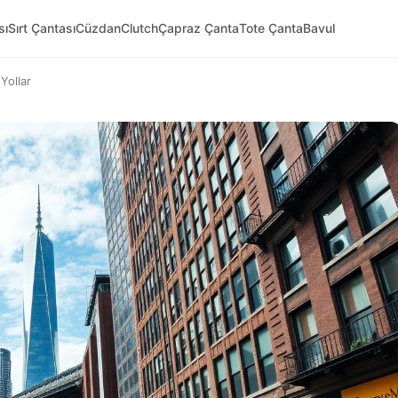
sı
Sırt Çantası
Cüzdan
Clutch
Çapraz Çanta
Tote Çanta
Bavul
Yollar