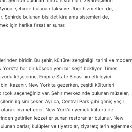
ar. Şehirde bulunan metro sistemleri, ziyaretçilerin
Ayrıca, şehirde bulunan taksi ve Uber hizmetleri de,
r. Şehirde bulunan bisiklet kiralama sistemleri de,
mek için harika fırsatlar sunar.
inden biridir. Bu şehir, kültürel zenginliği, tarihi ve moder
w York’ta her bir köşede yeni bir keşif bekliyor. Times
zurlu köşelerine, Empire State Binası’nın etkileyici
ini kazanır. New York’ta gezerken, çeşitli kültürleri,
 birçok seçeneğiniz var. Şehir merkezinde bulunan müzeler,
çilerin ilgisini çeker. Ayrıca, Central Park gibi geniş yeşil
ası olarak hizmet eder. New York’un yemek kültürü de
rinden getirilen lezzetler sunan restoranlar bulunur. New
lunan barlar, kulüpler ve tiyatrolar, ziyaretçilerin eğlenmek