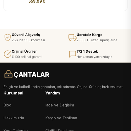
559.99 ₺
Güvenli Alışveriş
Ücretsiz Kargo
256-bit SSL koruması
2.000 TL üzeri siparişlerde
Orijinal Ürünler
7/24 Destek
%100 orijinal garanti
Her zaman yanınızdayız
ÇANTALAR
En şık ve kaliteli kadın çantaları, tek adreste. Orijinal ürünler, hızlı teslimat.
Kurumsal
Yardım
Blog
İade ve Değişim
Hakkımızda
Kargo ve Teslimat
Yeni Gelenler
Gizlilik Politikası