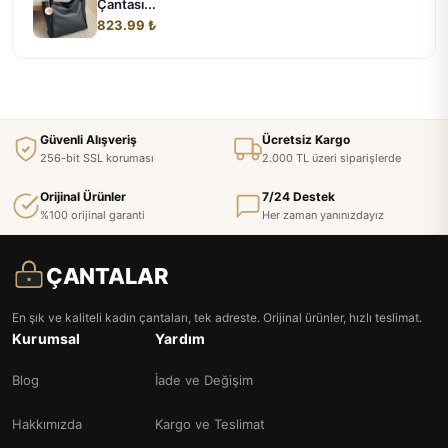
Çantası...
823.99 ₺
Güvenli Alışveriş
Ücretsiz Kargo
256-bit SSL koruması
2.000 TL üzeri siparişlerde
Orijinal Ürünler
7/24 Destek
%100 orijinal garanti
Her zaman yanınızdayız
ÇANTALAR
En şık ve kaliteli kadın çantaları, tek adreste. Orijinal ürünler, hızlı teslimat.
Kurumsal
Yardım
Blog
İade ve Değişim
Hakkımızda
Kargo ve Teslimat