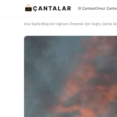
ÇANTALAR
El Çantası
Omuz Çanta
Ana Sayfa
›
Blog
›
Sırt Ağrısını Önlemek İçin Doğru Çanta Se