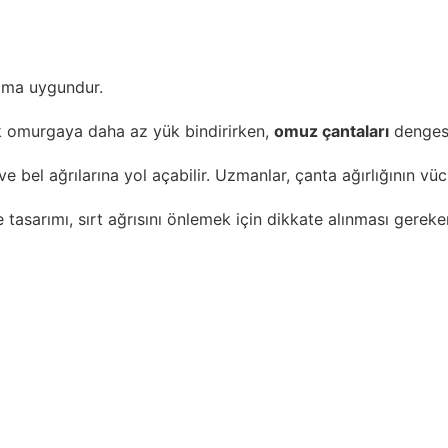
nıma uygundur.
ek omurgaya daha az yük bindirirken,
omuz çantaları
dengesi
e bel ağrılarına yol açabilir. Uzmanlar, çanta ağırlığının v
 ve tasarımı, sırt ağrısını önlemek için dikkate alınması ge