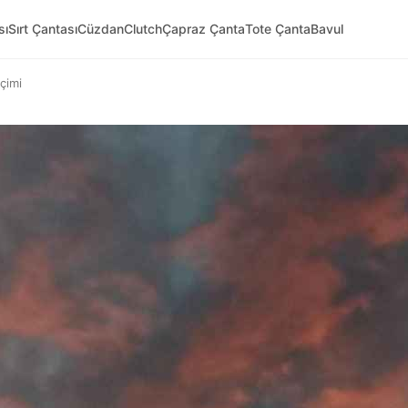
sı
Sırt Çantası
Cüzdan
Clutch
Çapraz Çanta
Tote Çanta
Bavul
çimi