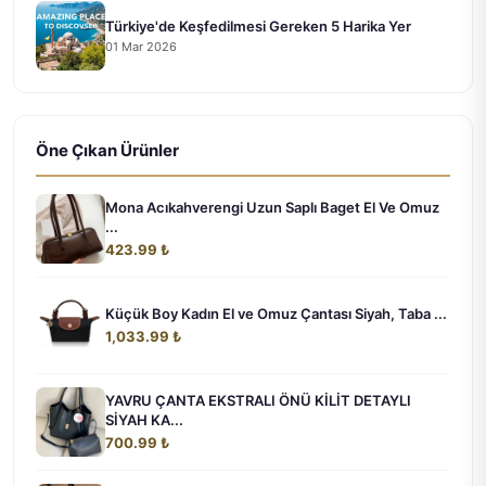
Türkiye'de Keşfedilmesi Gereken 5 Harika Yer
01 Mar 2026
Öne Çıkan Ürünler
Mona Acıkahverengi Uzun Saplı Baget El Ve Omuz
...
423.99 ₺
Küçük Boy Kadın El ve Omuz Çantası Siyah, Taba ...
1,033.99 ₺
YAVRU ÇANTA EKSTRALI ÖNÜ KİLİT DETAYLI
SİYAH KA...
700.99 ₺