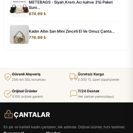
METEBAGS - Siyah,Krem,Acı kahve 3'lü Paket
Suni...
674.99 ₺
Kadın Altın Sarı Mini Zincirli El Ve Omuz Çanta...
776.99 ₺
Güvenli Alışveriş
Ücretsiz Kargo
256-bit SSL koruması
2.000 TL üzeri siparişlerde
Orijinal Ürünler
7/24 Destek
%100 orijinal garanti
Her zaman yanınızdayız
ÇANTALAR
En şık ve kaliteli kadın çantaları, tek adreste. Orijinal ürünler, hızlı teslimat.