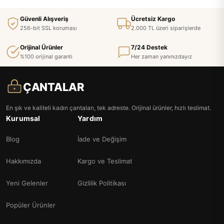
Güvenli Alışveriş
Ücretsiz Kargo
256-bit SSL koruması
2.000 TL üzeri siparişlerde
Orijinal Ürünler
7/24 Destek
%100 orijinal garanti
Her zaman yanınızdayız
ÇANTALAR
En şık ve kaliteli kadın çantaları, tek adreste. Orijinal ürünler, hızlı teslimat.
Kurumsal
Yardım
Blog
İade ve Değişim
Hakkımızda
Kargo ve Teslimat
Yeni Gelenler
Gizlilik Politikası
Popüler Ürünler