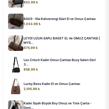
853.99 ₺
BAGS - Nia Kahverengi Süet El ve Omuz Çantası
1,033.99 ₺
LEYDİ UZUN SAPLI BAGET EL Ve OMUZ ÇANTASI |
MYS...
475.99 ₺
Les Crioch Kadın Omuz Çantası Buzy Saten Deri
3...
858.99 ₺
Lucky Bees Kadın El ve Omuz Çantası
2,105.99 ₺
Kadın Siyah Büyük Boy Omuz ve Tote Çanta -
Geni...