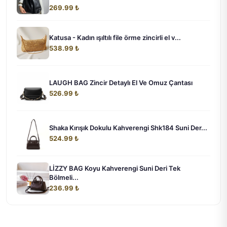
269.99 ₺
Katusa - Kadın ışıltılı file örme zincirli el v...
538.99 ₺
LAUGH BAG Zincir Detaylı El Ve Omuz Çantası
526.99 ₺
Shaka Kırışık Dokulu Kahverengi Shk184 Suni Der...
524.99 ₺
LİZZY BAG Koyu Kahverengi Suni Deri Tek
Bölmeli...
236.99 ₺